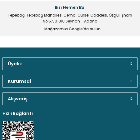
Ürün açıklamasında eksik bilgiler bulunuyor.
Bizi Hemen Bul
Ürün bilgilerinde hatalar bulunuyor.
Tepebağ, Tepebağ Mahallesi Cemal Gürsel Caddesi, Özgül İşhanı
Sepete Ekle
Ürün fiyatı diğer sitelerden daha pahalı.
No:57, 01010 Seyhan - Adana
Mağazamızı Google’da bulun
Bu ürüne benzer farklı alternatifler olmalı.
5V 10A Metal Kasa Adaptör
6.788,32 TL
Üyelik
Gönder
Güvenli Paket Teslimatı
Güvenli Ödeme
Kaliteli Hizmet
Kurumsal
Stokta Yok
Alışveriş
Quantum Mini Hobby Drıll El Matkap + Adaptör
Hediyeli Ürün Seçenekleri
Ücresiz Kargo
Hızlı Bağlantı
746,71 TL