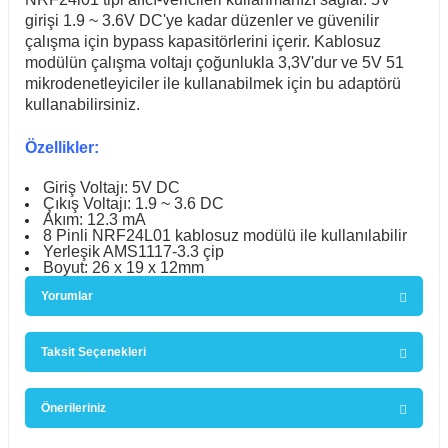
girişi 1.9 ~ 3.6V DC'ye kadar düzenler ve güvenilir
Sepete Ekle
çalışma için bypass kapasitörlerini içerir.
Kablosuz
modülün çalışma voltajı çoğunlukla 3,3V'dur ve 5V 51
mikrodenetleyiciler ile kullanabilmek için bu adaptörü
300W 20A DC-DC Buck Dönüştürücü - Gerilim Azaltıcı Düşürücü Modül
kullanabilirsiniz.
Özellikler:
336,14 TL
Giriş Voltajı: 5V DC
Çıkış Voltajı: 1.9 ~ 3.6 DC
Akım: 12.3 mA
8 Pinli NRF24L01 kablosuz modülü ile kullanılabilir
Yerleşik AMS1117-3.3 çip
Boyut: 26 x 19 x 12mm
Sepete Ekle
Yorumlar
Zaman Ayarlı Röle modülü
Taksit Seçenekleri
Bu ürüne ilk yorumu siz yapın!
114,43 TL
Önerileriniz