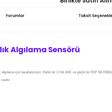
Birlikte Satın Alı
Yorumlar
Taksit Seçenekle
YL-99 Limit Switch Sensör 
47,66 TL
lık Algılama Sensörü
Su Seviyesi Sensörü (45x19
ılama için tasarlanmıştır. Dahili bir 17-bit ADC ve güçlü bir DSP MLX90614 
92,94 TL
 vardır.
Sharp GP2Y0A21YK Kızılötes