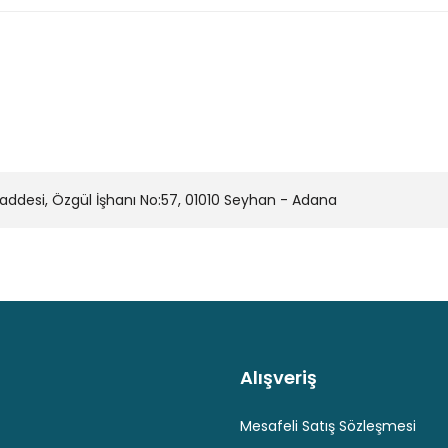
onularda yetersiz gördüğünüz noktaları öneri formunu kullanarak tarafımı
Bu ürüne ilk yorumu siz yapın!
Yorum Yaz
desi, Özgül İşhanı No:57, 01010 Seyhan - Adana
Alışveriş
Kaliteli Hizmet
Hediyeli Ürün Seçenekleri
Ücresiz K
Gönder
Mesafeli Satış Sözleşmesi