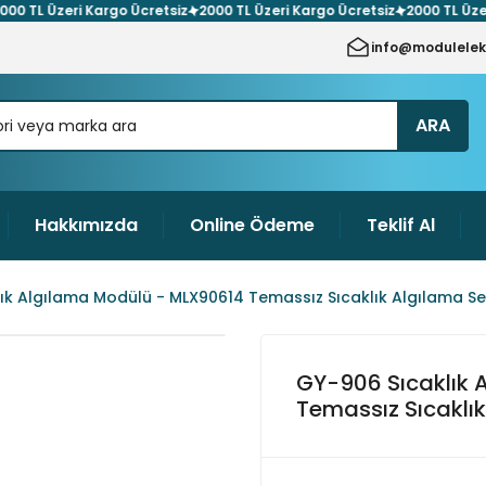
TL Üzeri Kargo Ücretsiz
2000 TL Üzeri Kargo Ücretsiz
2000 TL Üzeri Ka
info@modulelek
ARA
Hakkımızda
Online Ödeme
Teklif Al
ık Algılama Modülü - MLX90614 Temassız Sıcaklık Algılama S
GY-906 Sıcaklık 
Temassız Sıcaklı