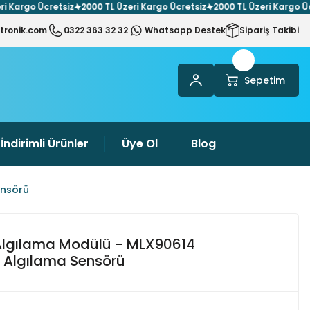
rgo Ücretsiz
2000 TL Üzeri Kargo Ücretsiz
2000 TL Üzeri Kargo Ücrets
tronik.com
0322 363 32 32
Whatsapp Destek
Sipariş Takibi
Sepetim
İndirimli Ürünler
Üye Ol
Blog
ensörü
Algılama Modülü - MLX90614
k Algılama Sensörü