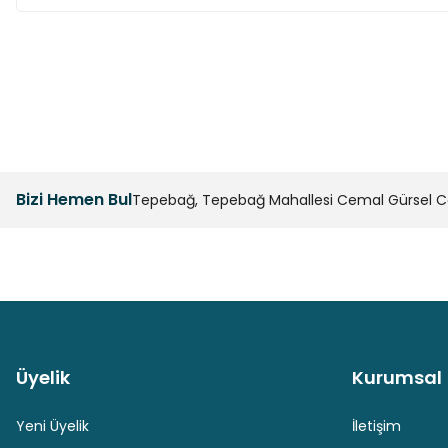
Bu ürünün fiyat bilgisi, resim, ürün açıklamalarında ve diğer k
Görüş ve önerileriniz için teşekkür ederiz.
Ürün resmi kalitesiz, bozuk veya görüntülenemiyor.
Ürün açıklamasında eksik bilgiler bulunuyor.
Bizi Hemen Bul
Tepebağ, Tepebağ Mahallesi Cemal Gürsel Cad
Ürün bilgilerinde hatalar bulunuyor.
Ürün fiyatı diğer sitelerden daha pahalı.
Bu ürüne benzer farklı alternatifler olmalı.
Üyelik
Kurumsal
Güvenli Paket Teslimatı
Güvenli Ödeme
Yeni Üyelik
İletişim