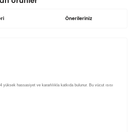
nan Ürünler
ri
Önerileriniz
Modülü
100K NTC Sensör / Termistör
30,98 TL
 mm) - ZP3208
yüksek hassasiyet ve kararlılıkla katkıda bulunur. Bu vücut ısısı
i Sensör 10-80 cm
Yaylı Titreşim Sensör Kartı