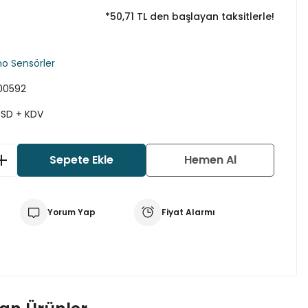
*50,71 TL den başlayan taksitlerle!
no Sensörler
00592
USD + KDV
Sepete Ekle
Hemen Al
Yorum Yap
Fiyat Alarmı