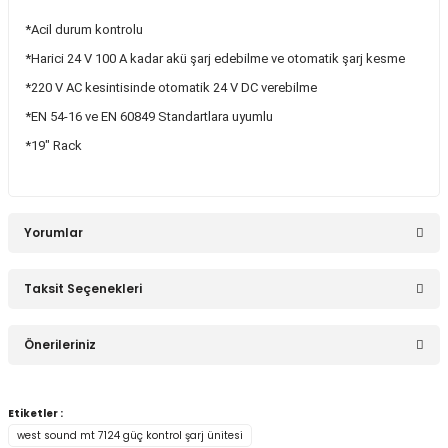
*Acil durum kontrolu
*Harici 24 V 100 A kadar akü şarj edebilme ve otomatik şarj kesme
Stokta Yok
*220 V AC kesintisinde otomatik 24 V DC verebilme
*EN 54-16 ve EN 60849 Standartlara uyumlu
West Sound MT 5004 Adresli Aamplifikatör Kontrol Modülü ( TÜBİTAK PROJ
*19″ Rack
0,00 TL
Yorumlar
Taksit Seçenekleri
Stokta Yok
Bu ürüne ilk yorumu siz yapın!
Önerileriniz
West Sound ACS 01 Camii Adresli Ses Sistemi Merkez Ünitesi (TÜBİTAK PR
Yorum Yaz
Bu ürünün fiyat bilgisi, resim, ürün açıklamalarında ve diğer
Etiketler :
konularda yetersiz gördüğünüz noktaları öneri formunu
0,00 TL
west sound mt 7124 güç kontrol şarj ünitesi
kullanarak tarafımıza iletebilirsiniz.