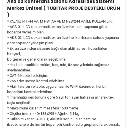
AKS 02 Konferans Salonu Adresli Ses Sistemi
8.533,89 TL
Merkez Ünitesi ( TÜBİTAK PROJE DESTEKLİ ÜRÜN
)
* YALNIZ MT-44 AA, MT-84 AA VE MT-28/244 AA İLE KULLANILIR.
* ACS 01; LCD dokunmatik ekran üzerine, cami yapısına göre
Stokta Yok
hoparlör yerleşim planı.
* AKS 02; LCD dokunmatik ekran üzerine, konferans salonu yapısına
göre hoparlör yerleşim planı.
West Sound TKS11/G Gişe Mikrofonu
* Ekran üzerinden sisteme bağlı olan aktif adresli hoparlörleri
bireysel,
bölgesel ve genel olarak seçebilme.
* Her bir hoparlörün volüm, bas, mid, tiz seviyelerinin bağımsız
6.667,13 TL
ayarlanabilme.
* CAT-6 Kablo ile iletişim.
* 255 adet üniteyi kontrol edebilme.
* Akıllı telefon ve tablet uygulaması ile WI-FI üzerinden her bir
hoparlörü kontrol edebilme.
Stokta Yok
* İmamhatip ses tonuna göre 5 ayrı ton ayarı hafızaya alınarak tek
tuşla seçilebilir.
* Maksimum kullanım mesafesi 1500 metre.
West Sound TKS 11/GP Pedal'lı Gişe Mikrofonu
* Ölçüler (mm): 440x138x295 * Ağırlık: 5,1 kg.
* Kullanım Yerleri: ACS 01; Akustik sorunu olan cami ve
ibadethanelerde her bir hoparlörü kontrol edip gruplandırarak berrak,