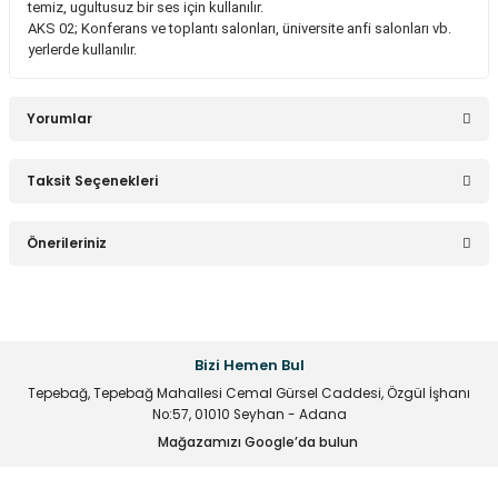
temiz, ugultusuz bir ses için kullanılır.
8.000,54 TL
AKS 02; Konferans ve toplantı salonları, üniversite anfi salonları vb.
yerlerde kullanılır.
Yorumlar
Stokta Yok
Taksit Seçenekleri
West Sound MT 44AA - 4x4'' 100 Watt Adresli Aktif Hoparlör
Bu ürüne ilk yorumu siz yapın!
Önerileriniz
18.183,01 TL
Yorum Yaz
Bu ürünün fiyat bilgisi, resim, ürün açıklamalarında ve diğer
konularda yetersiz gördüğünüz noktaları öneri formunu
kullanarak tarafımıza iletebilirsiniz.
Bizi Hemen Bul
Görüş ve önerileriniz için teşekkür ederiz.
Stokta Yok
Tepebağ, Tepebağ Mahallesi Cemal Gürsel Caddesi, Özgül İşhanı
No:57, 01010 Seyhan - Adana
Ürün resmi kalitesiz, bozuk veya görüntülenemiyor.
West Sound MT 48AA - 8x4'' 200 Watt Adresli Aktif Hoparlör
Mağazamızı Google’da bulun
Ürün açıklamasında eksik bilgiler bulunuyor.
Ürün bilgilerinde hatalar bulunuyor.