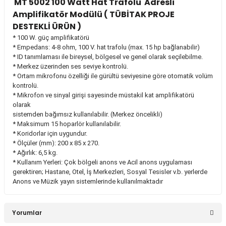
MT 5002 100 Watt Hat Trafolu Adresli
8.533,89 TL
Amplifikatör Modülü ( TÜBİTAK PROJE
DESTEKLİ ÜRÜN )
* 100 W. güç amplifikatörü
* Empedans: 4-8 ohm, 100 V. hat trafolu (max. 15 hp bağlanabilir)
Stokta Yok
* ID tanımlaması ile bireysel, bölgesel ve genel olarak seçilebilme.
* Merkez üzerinden ses seviye kontrolü.
* Ortam mikrofonu özelliği ile gürültü seviyesine göre otomatik volüm
West Sound TKS11/G Gişe Mikrofonu
kontrolü.
* Mikrofon ve sinyal girişi sayesinde müstakil kat amplifikatörü
olarak
sistemden bağımsız kullanılabilir. (Merkez öncelikli)
6.667,13 TL
* Maksimum 15 hoparlör kullanılabilir.
* Koridorlar için uygundur.
* Ölçüler (mm): 200 x 85 x 270.
* Ağırlık: 6,5 kg.
* Kullanım Yerleri: Çok bölgeli anons ve Acil anons uygulaması
Stokta Yok
gerektiren; Hastane, Otel, İş Merkezleri, Sosyal Tesisler v.b. yerlerde
Anons ve Müzik yayın sistemlerinde kullanılmaktadır
West Sound TKS 11/GP Pedal'lı Gişe Mikrofonu
Yorumlar