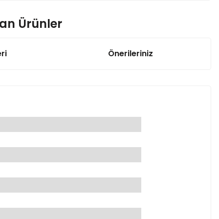
nan Ürünler
ri
Önerileriniz
 18650 Sarj Desarj Pil Koruma Modülü
7,22 TL
ityum Pil Şarj Koruma devresi
35 TL
CM Pil Koruma 6 Pil Lion Lipo Pil