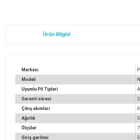
Ürün Bilgisi
Markası
P
Modeli
N
Uyumlu Pil Tipleri
A
Garanti süresi
2
Çıkış akımları
0
Ağırlık
5
Ölçüler
7
Giriş gerilimi
5