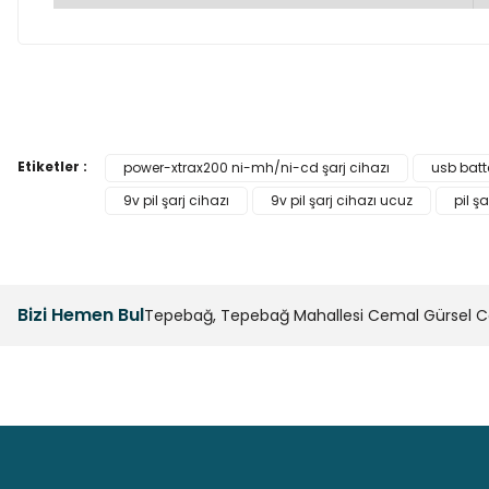
Bu ürünün fiyat bilgisi, resim, ürün açıklamalarında ve diğer k
Görüş ve önerileriniz için teşekkür ederiz.
Etiketler :
power-xtrax200 ni-mh/ni-cd şarj cihazı
usb batt
9v pil şarj cihazı
9v pil şarj cihazı ucuz
pil şa
Ürün resmi kalitesiz, bozuk veya görüntülenemiyor.
Ürün açıklamasında eksik bilgiler bulunuyor.
Ürün bilgilerinde hatalar bulunuyor.
Ürün fiyatı diğer sitelerden daha pahalı.
Bizi Hemen Bul
Tepebağ, Tepebağ Mahallesi Cemal Gürsel Cad
Bu ürüne benzer farklı alternatifler olmalı.