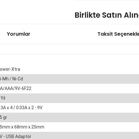
Birlikte Satın Alı
Yorumlar
Taksit Seçenekle
DC 5V 2.1A 3.7V 4.2V Lityum
5
ower-Xtra
i-Mh / Ni-Cd
3S 12V 25A BMS 3 Pil 18650 L
A/AAA/9V-6F22
 Yıl
126,
.3A x 4 / 0.03A x 2 - 9V
5 gr
5mm x 68mm x 25mm
6s 12A 24V Li-ion 18650 BMS P
V - USB Adaptör