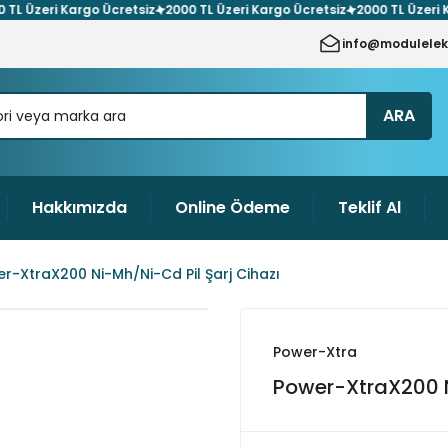
Üzeri Kargo Ücretsiz
2000 TL Üzeri Kargo Ücretsiz
2000 TL Üzeri Karg
info@modulelek
ARA
Hakkımızda
Online Ödeme
Teklif Al
r-XtraX200 Ni-Mh/Ni-Cd Pil Şarj Cihazı
Power-Xtra
Power-XtraX200 N