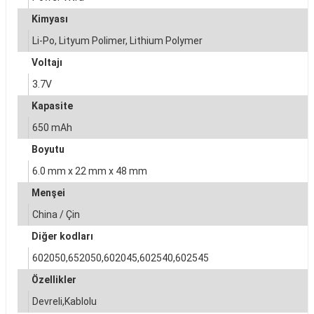
Kimyası
Li-Po, Lityum Polimer, Lithium Polymer
Sepete Ekle
Voltajı
3S Lityum Pil Kapasite Göstergesi
3.7V
Kapasite
650 mAh
100,13 TL
Boyutu
6.0 mm x 22 mm x 48 mm
Menşei
Sepete Ekle
China / Çin
Diğer kodları
3S 20A LiPo Pil Balans Devresi – Modülü
602050,652050,602045,602540,602545
Özellikler
95,36 TL
Devreli,Kablolu