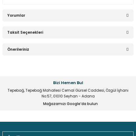
Yorumlar
Sepete Ekle
Taksit Seçenekleri
3S 12V 25A BMS 3 Pil 18650 Lityum Pil Şarj Koruma devresi
Bu ürüne ilk yorumu siz yapın!
Önerileriniz
126,35 TL
Yorum Yaz
Bu ürünün fiyat bilgisi, resim, ürün açıklamalarında ve diğer
konularda yetersiz gördüğünüz noktaları öneri formunu
kullanarak tarafımıza iletebilirsiniz.
Bizi Hemen Bul
Görüş ve önerileriniz için teşekkür ederiz.
Sepete Ekle
Tepebağ, Tepebağ Mahallesi Cemal Gürsel Caddesi, Özgül İşhanı
No:57, 01010 Seyhan - Adana
Ürün resmi kalitesiz, bozuk veya görüntülenemiyor.
Mağazamızı Google’da bulun
2s Lityum Batarya Kapasite Göstergesi Modülü
Ürün açıklamasında eksik bilgiler bulunuyor.
Ürün bilgilerinde hatalar bulunuyor.
Ürün fiyatı diğer sitelerden daha pahalı.
75,10 TL
Bu ürüne benzer farklı alternatifler olmalı.