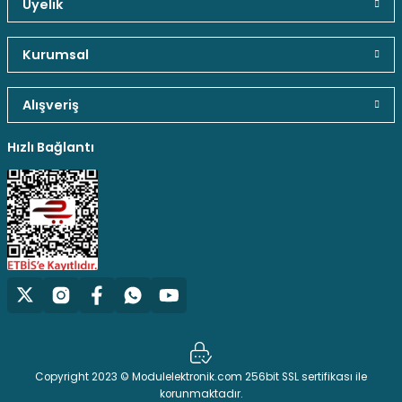
Üyelik
Güvenli Paket Teslimatı
Güvenli Ödeme
Kaliteli Hizmet
Kurumsal
Sepete Ekle
Alışveriş
Gönder
3s Lityum Batarya Kapasite Göstergesi Modülü
Hediyeli Ürün Seçenekleri
Ücresiz Kargo
Hızlı Bağlantı
75,10 TL
Sepete Ekle
Copyright 2023 © Modulelektronik.com 256bit SSL sertifikası ile
korunmaktadır.