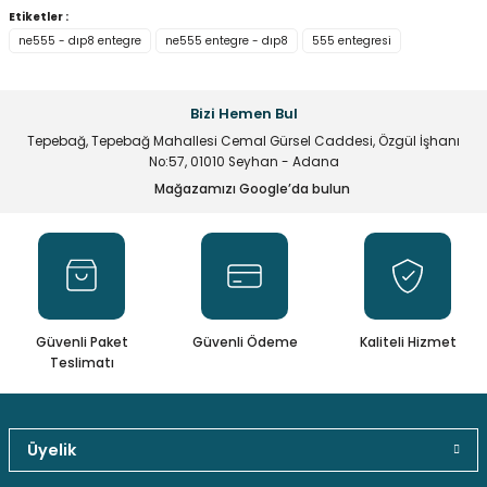
Bu ürünün fiyat bilgisi, resim, ürün açıklamalarında ve diğer
Etiketler :
konularda yetersiz gördüğünüz noktaları öneri formunu
ne555 - dıp8 entegre
ne555 entegre - dıp8
555 entegresi
kullanarak tarafımıza iletebilirsiniz.
Görüş ve önerileriniz için teşekkür ederiz.
Bizi Hemen Bul
Ürün resmi kalitesiz, bozuk veya görüntülenemiyor.
Tepebağ, Tepebağ Mahallesi Cemal Gürsel Caddesi, Özgül İşhanı
Ürün açıklamasında eksik bilgiler bulunuyor.
No:57, 01010 Seyhan - Adana
Ürün bilgilerinde hatalar bulunuyor.
Mağazamızı Google’da bulun
Ürün fiyatı diğer sitelerden daha pahalı.
Bu ürüne benzer farklı alternatifler olmalı.
Güvenli Paket
Güvenli Ödeme
Kaliteli Hizmet
Teslimatı
Gönder
Üyelik