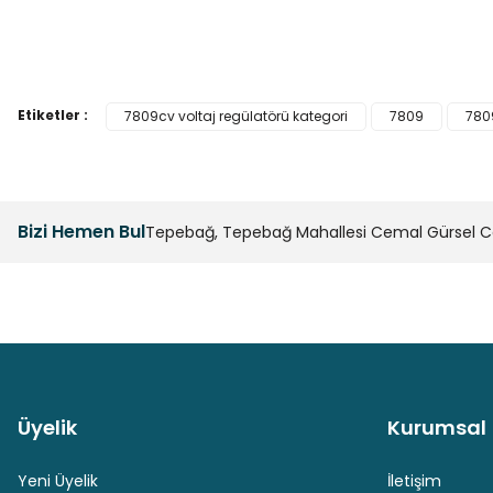
Bu ürünün fiyat bilgisi, resim, ürün açıklamalarında ve diğer k
Görüş ve önerileriniz için teşekkür ederiz.
Etiketler :
7809cv voltaj regülatörü kategori
7809
780
Ürün resmi kalitesiz, bozuk veya görüntülenemiyor.
Ürün açıklamasında eksik bilgiler bulunuyor.
Ürün bilgilerinde hatalar bulunuyor.
Bizi Hemen Bul
Tepebağ, Tepebağ Mahallesi Cemal Gürsel Cad
Ürün fiyatı diğer sitelerden daha pahalı.
Bu ürüne benzer farklı alternatifler olmalı.
Üyelik
Kurumsal
Güvenli Paket Teslimatı
Güvenli Ödeme
Yeni Üyelik
İletişim