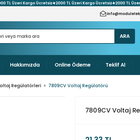
L Üzeri Kargo Ücretsiz
2000 TL Üzeri Kargo Ücretsiz
2000 TL Üzeri Ka
info@modulelek
ARA
Hakkımızda
Online Ödeme
Teklif Al
oltaj Regülatörleri
7809CV Voltaj Regülatörü
7809CV Voltaj Re
21,33 TL