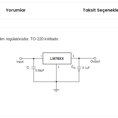
Yorumlar
Taksit Seçenekle
7805CV Voltaj Regülatörü
21,33 TL
lim regülatörüdür. TO-220 kılıftadır.
7808CV Voltaj Regülatörü
21,31 TL