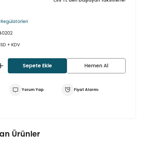
*1,99 TL den başlayan taksitlerle!
 Regülatörleri
40202
USD + KDV
Sepete Ekle
Hemen Al
Yorum Yap
Fiyat Alarmı
nan Ürünler