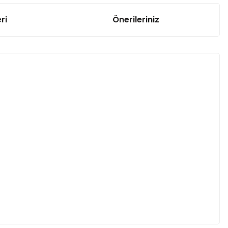
ri
Önerileriniz
7806CV Voltaj Regülatörü
21,33 TL