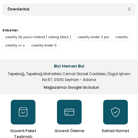
Bu ürüne ilk yorumu siz yapın!
Önerileriniz
Yorum Yaz
Bu ürünün fiyat bilgisi, resim, ürün açıklamalarında ve diğer
Etiketler :
konularda yetersiz gördüğünüz noktaları öneri formunu
creality 3d yazıcı hotend ( colong block )
creality ender 3 pro
creality
kullanarak tarafımıza iletebilirsiniz.
creality cr-x
creality ender 5
Görüş ve önerileriniz için teşekkür ederiz.
Ürün resmi kalitesiz, bozuk veya görüntülenemiyor.
Bizi Hemen Bul
Ürün açıklamasında eksik bilgiler bulunuyor.
Tepebağ, Tepebağ Mahallesi Cemal Gürsel Caddesi, Özgül İşhanı
Ürün bilgilerinde hatalar bulunuyor.
No:57, 01010 Seyhan - Adana
Ürün fiyatı diğer sitelerden daha pahalı.
Mağazamızı Google’da bulun
Bu ürüne benzer farklı alternatifler olmalı.
Güvenli Paket
Güvenli Ödeme
Kaliteli Hizmet
Gönder
Teslimatı