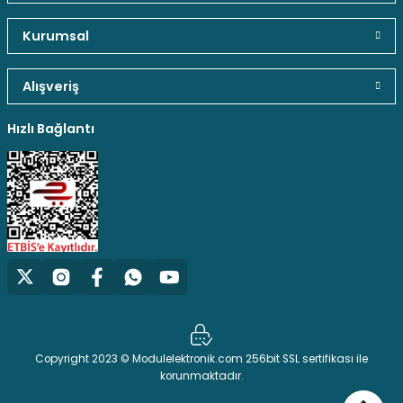
Güvenli Paket Teslimatı
Güvenli Ödeme
Kaliteli Hizmet
Kurumsal
Stokta Yok
Alışveriş
Gönder
Hediyeli Ürün Seçenekleri
Ücresiz Kargo
Creality 3D Ender 3,Ender 3pro,CR 10 Serisi Uyumlu BL-Touch Auto Level Kit
Hızlı Bağlantı
3.879,04 TL
Stokta Yok
Creality Ender 3 Pro Nozzle Termistör
Copyright 2023 © Modulelektronik.com 256bit SSL sertifikası ile
korunmaktadır.
130,92 TL