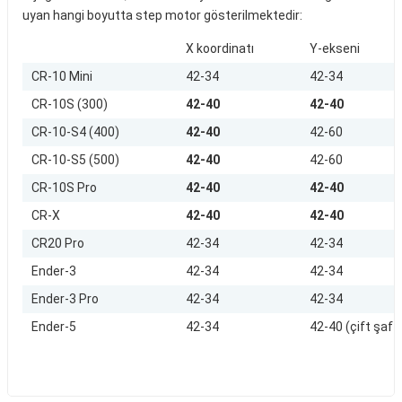
uyan hangi boyutta step motor gösterilmektedir:
X koordinatı
Y-ekseni
Sepete Ekle
CR-10 Mini
42-34
42-34
Creality Ender 3 & Ender 3 Pro Kontrol Limit Endstop ( Swich )
CR-10S (300)
42-40
42-40
CR-10-S4 (400)
42-40
42-60
CR-10-S5 (500)
42-40
42-60
130,92 TL
CR-10S Pro
42-40
42-40
CR-X
42-40
42-40
CR20 Pro
42-34
42-34
Sepete Ekle
Ender-3
42-34
42-34
Ender-3 Pro
42-34
42-34
Creality CR-10 S4, S5 Serisi Full Nozzle Kit
Ender-5
42-34
42-40 (çift şaft
2.084,99 TL