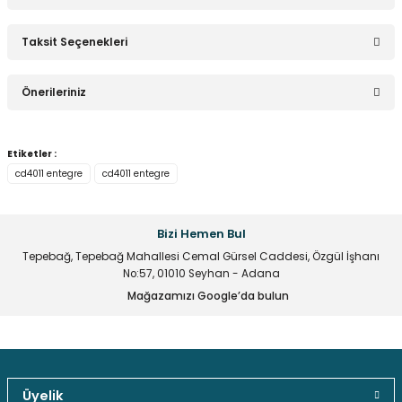
Taksit Seçenekleri
Sepete Ekle
Bu ürüne ilk yorumu siz yapın!
Önerileriniz
Yorum Yaz
Bu ürünün fiyat bilgisi, resim, ürün açıklamalarında ve diğer
Etiketler :
konularda yetersiz gördüğünüz noktaları öneri formunu
cd4011 entegre
cd4011 entegre
kullanarak tarafımıza iletebilirsiniz.
Görüş ve önerileriniz için teşekkür ederiz.
Bizi Hemen Bul
Ürün resmi kalitesiz, bozuk veya görüntülenemiyor.
Tepebağ, Tepebağ Mahallesi Cemal Gürsel Caddesi, Özgül İşhanı
Ürün açıklamasında eksik bilgiler bulunuyor.
No:57, 01010 Seyhan - Adana
Ürün bilgilerinde hatalar bulunuyor.
Mağazamızı Google’da bulun
Ürün fiyatı diğer sitelerden daha pahalı.
Bu ürüne benzer farklı alternatifler olmalı.
Üyelik