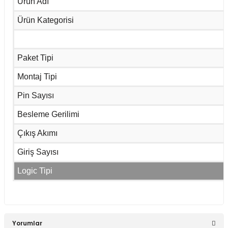
Ürün Adı
Sepete Ekle
Ürün Kategorisi
LM741 OpAmp Entegresi DIP-8
Paket Tipi
Montaj Tipi
16,00 TL
Pin Sayısı
Besleme Gerilimi
Çıkış Akımı
Sepete Ekle
Giriş Sayısı
CD4001 Entegre
Logic Tipi
21,33 TL
Yorumlar