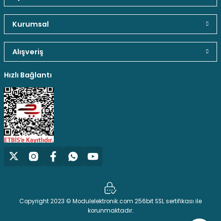
Güvenli Paket Teslimatı
Güvenli Ödeme
Kaliteli Hizmet
Kurumsal
Gönder
Alışveriş
Hediyeli Ürün Seçenekleri
Ücresiz Kargo
Hızlı Bağlantı
Copyright 2023 © Modulelektronik.com 256bit SSL sertifikası ile
korunmaktadır.