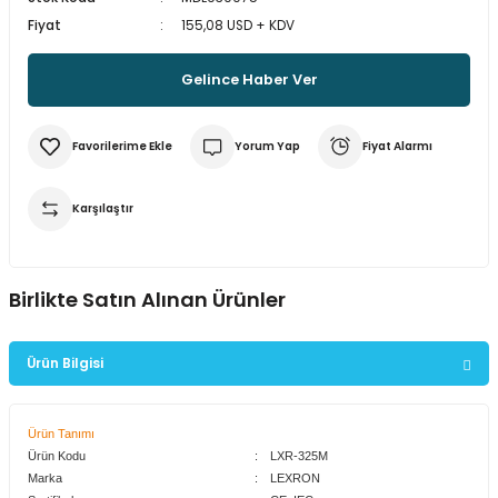
multane Sistemleri
uar & Ekipmanlar
 Çeşitleri
istemleri
itleri
Fiyat
155,08 USD + KDV
Gelince Haber Ver
eri
t Ekranlar
itleri
 Çeşitleri
arlör Stand Çeşitleri
irme ve Programlama Kartları
ri
 ve Kumanda Kabloları
Yorum Yap
Fiyat Alarmı
ları
leri
rı
Karşılaştır
cılar ( Standoff )
 Fan Çeşitleri
 ve Tüm Çevirici Çeşitleri
mir Setleri
Birlikte Satın Alınan Ürünler
l Saatleri & Merkezi Ezan Cihazları
tleri
leri
leri
Power-Xtra 12V 24 Ah Bakımsız Jel Akü
mcileri
eri
Ürün Bilgisi
ları
0,00 TL
Ürün Tanımı
Ürün Kodu
:
LXR-325M
Marka
:
LEXRON