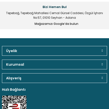
Bizi Hemen Bul
Ürün resmi kalitesiz, bozuk veya görüntülenemiyor.
Stokta Yok
Tepebağ, Tepebağ Mahallesi Cemal Gürsel Caddesi, Özgül İşhanı
Ürün açıklamasında eksik bilgiler bulunuyor.
No:57, 01010 Seyhan - Adana
Ürün bilgilerinde hatalar bulunuyor.
Mağazamızı Google’da bulun
170W POLYKRİSTAL Güneş Paneli
Ürün fiyatı diğer sitelerden daha pahalı.
Bu ürüne benzer farklı alternatifler olmalı.
5.719,50 TL
Üyelik
Güvenli Paket Teslimatı
Güvenli Ödeme
Kaliteli Hizmet
Kurumsal
Stokta Yok
Gönder
Alışveriş
42W POLYKRİSTAL Güneş Paneli
Hediyeli Ürün Seçenekleri
Ücresiz Kargo
Hızlı Bağlantı
2.035,76 TL