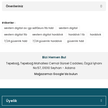
Bu ürüne ilk yorumu siz yapın!
Önerileriniz
Yorum Yaz
Bu ürünün fiyat bilgisi, resim, ürün açıklamalarında ve diğer
Etiketler :
konularda yetersiz gördüğünüz noktaları öneri formunu
western digital av-gp wd10eurx 1tb hdd
western digital
kullanarak tarafımıza iletebilirsiniz.
western digital 1tb
western digital harddisk
harddisk 1 tb
harddsik
Görüş ve önerileriniz için teşekkür ederiz.
7/24 güvenlik hdd
7/24 güvenlik harddisk
güvenlik hdd
Ürün resmi kalitesiz, bozuk veya görüntülenemiyor.
Ürün açıklamasında eksik bilgiler bulunuyor.
Bizi Hemen Bul
Ürün bilgilerinde hatalar bulunuyor.
Tepebağ, Tepebağ Mahallesi Cemal Gürsel Caddesi, Özgül İşhanı
Ürün fiyatı diğer sitelerden daha pahalı.
No:57, 01010 Seyhan - Adana
Mağazamızı Google’da bulun
Bu ürüne benzer farklı alternatifler olmalı.
Üyelik
Gönder
Güvenli Paket Teslimatı
Güvenli Ödeme
Kaliteli Hizmet