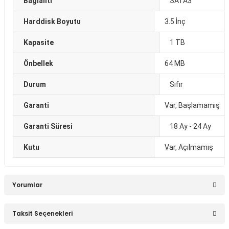
Bağlantı
SATA3
Harddisk Boyutu
3.5 İnç
Kapasite
1 TB
Önbellek
64 MB
Durum
Sıfır
Garanti
Var, Başlamamış
Garanti Süresi
18 Ay - 24 Ay
Kutu
Var, Açılmamış
Yorumlar
Taksit Seçenekleri