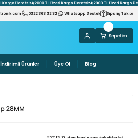
rgo Ücretsiz
2000 TL Üzeri Kargo Ücretsiz
2000 TL Üzeri Kargo Ücrets
tronik.com
0322 363 32 32
Whatsapp Destek
Sipariş Takibi
Sepetim
İndirimli Ürünler
Üye Ol
Blog
Tip 28MM