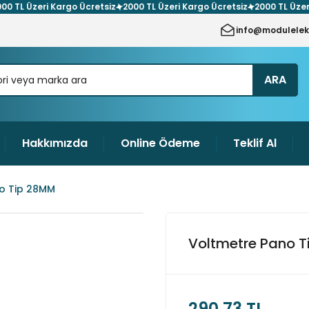
TL Üzeri Kargo Ücretsiz
2000 TL Üzeri Kargo Ücretsiz
2000 TL Üzeri Ka
info@modulelek
ARA
Hakkımızda
Online Ödeme
Teklif Al
o Tip 28MM
Voltmetre Pano 
290,73 TL