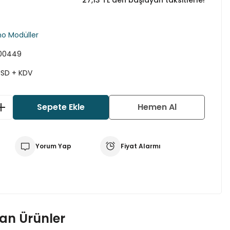
*27,13 TL den başlayan taksitlerle!
no Modüller
00449
USD + KDV
Sepete Ekle
Hemen Al
Yorum Yap
Fiyat Alarmı
nan Ürünler