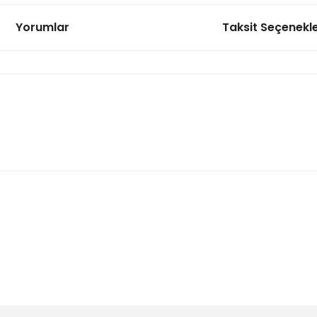
Yorumlar
Taksit Seçenekle
Dijital Voltmetre DC 0-100V 
92,91 TL
Dijital Ampermetre-Voltme
171,52
onularda yetersiz gördüğünüz noktaları öneri formunu kullanarak tarafımı
Bu ürüne ilk yorumu siz yapın!
Dijital Voltmetre AC 30-500
Yorum Yaz
276,20 TL