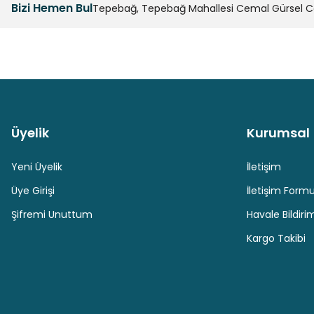
Bizi Hemen Bul
Tepebağ, Tepebağ Mahallesi Cemal Gürsel Cad
Ürün fiyatı diğer sitelerden daha pahalı.
Bu ürüne benzer farklı alternatifler olmalı.
Üyelik
Kurumsal
Güvenli Paket Teslimatı
Güvenli Ödeme
Yeni Üyelik
İletişim
Üye Girişi
İletişim Form
Şifremi Unuttum
Havale Bildir
Kargo Takibi