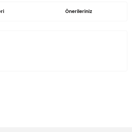
ri
Önerileriniz
3 Kablolu
tre DC 0-30V 0-10A Dual
 TL
za iletebilirsiniz.
V 2 Kablolu