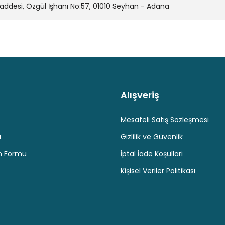
desi, Özgül İşhanı No:57, 01010 Seyhan - Adana
Gönder
Alışveriş
Kaliteli Hizmet
Hediyeli Ürün Seçenekleri
Ücresiz K
Mesafeli Satış Sözleşmesi
u
Gizlilik ve Güvenlik
im Formu
İptal İade Koşullari
Kişisel Veriler Politikası