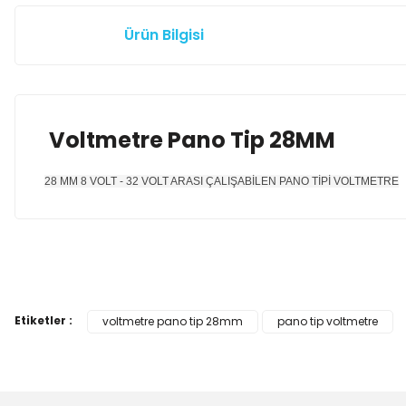
Ürün Bilgisi
Voltmetre Pano Tip 28MM
28 MM 8 VOLT - 32 VOLT ARASI ÇALIŞABİLEN PANO TİPİ VOLTMETRE
Bu ürünün fiyat bilgisi, resim, ürün açıklamalarında ve diğer k
Görüş ve önerileriniz için teşekkür ederiz.
Etiketler :
voltmetre pano tip 28mm
pano tip voltmetre
Ürün resmi kalitesiz, bozuk veya görüntülenemiyor.
Ürün açıklamasında eksik bilgiler bulunuyor.
Ürün bilgilerinde hatalar bulunuyor.