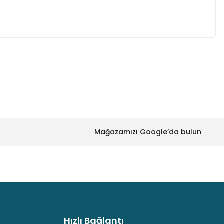
za iletebilirsiniz.
Mağazamızı Google’da bulun
Hızlı Bağlantı
argo