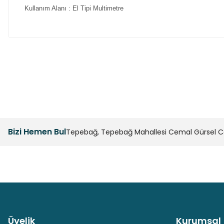
Kullanım Alanı
:
El Tipi Multimetre
Bu ürünün fiyat bilgisi, resim, ürün açıklamalarında ve diğer k
Görüş ve önerileriniz için teşekkür ederiz.
Ürün resmi kalitesiz, bozuk veya görüntülenemiyor.
Ürün açıklamasında eksik bilgiler bulunuyor.
Bizi Hemen Bul
Tepebağ, Tepebağ Mahallesi Cemal Gürsel Cad
Ürün bilgilerinde hatalar bulunuyor.
Ürün fiyatı diğer sitelerden daha pahalı.
Bu ürüne benzer farklı alternatifler olmalı.
Üyelik
Kurumsal
Güvenli Paket Teslimatı
Güvenli Ödeme