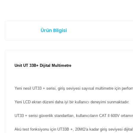
Ürün Bilgisi
Unit UT 33B+ Dijital Multimetre
Yeni nesil UT33 + serisi, giriş seviyesi sayısal multimetre için perf
Yeni LCD ekran düzeni daha iyi bir kullanıcı deneyimi sunmaktadır.
UT33 + serisi güvenlik standartları, kullanıcıların CAT ll 600V ortamın
Akü test fonksiyonu için UT33B +, 20MΩ'a kadar giriş seviyesi dijital 