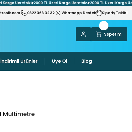
rgo Ücretsiz
2000 TL Üzeri Kargo Ücretsiz
2000 TL Üzeri Kargo Ücretsi
tronik.com
0322 363 32 32
Whatsapp Destek
Sipariş Takibi
Sepetim
İndirimli Ürünler
Üye Ol
Blog
al Multimetre