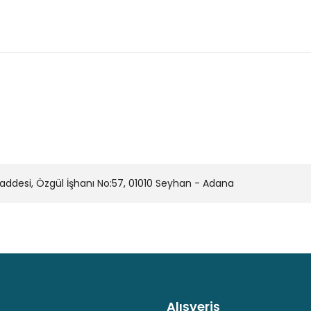
onularda yetersiz gördüğünüz noktaları öneri formunu kullanarak tarafımı
Bu ürüne ilk yorumu siz yapın!
Yorum Yaz
desi, Özgül İşhanı No:57, 01010 Seyhan - Adana
Alışveriş
Kaliteli Hizmet
Hediyeli Ürün Seçenekleri
Ücresiz K