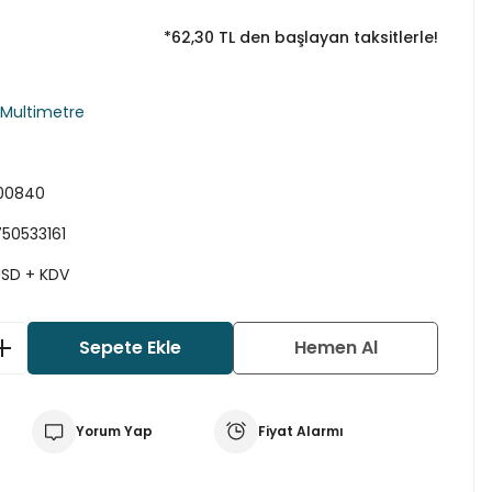
*62,30 TL den başlayan taksitlerle!
l Multimetre
00840
50533161
 USD + KDV
Sepete Ekle
Hemen Al
Yorum Yap
Fiyat Alarmı