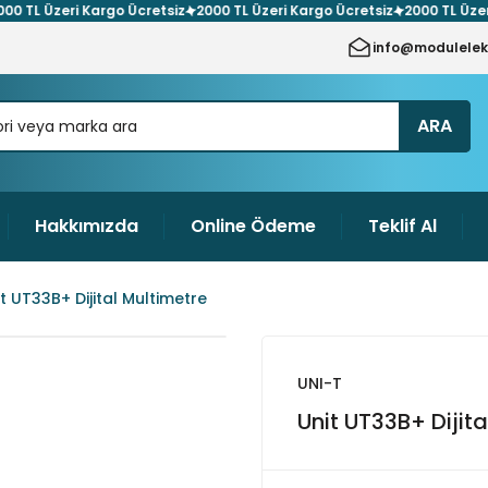
L Üzeri Kargo Ücretsiz
2000 TL Üzeri Kargo Ücretsiz
2000 TL Üzeri Ka
info@modulelek
ARA
Hakkımızda
Online Ödeme
Teklif Al
t UT33B+ Dijital Multimetre
UNI-T
Unit UT33B+ Dijit