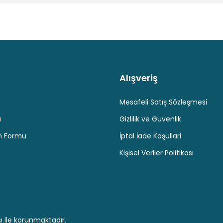
Alışveriş
Kaliteli Hizmet
Hediyeli Ürün Seçenekleri
Ücresiz K
Gönder
Mesafeli Satış Sözleşmesi
u
Gizlilik ve Güvenlik
im Formu
İptal İade Koşullari
Kişisel Veriler Politikası
ı ile korunmaktadır.