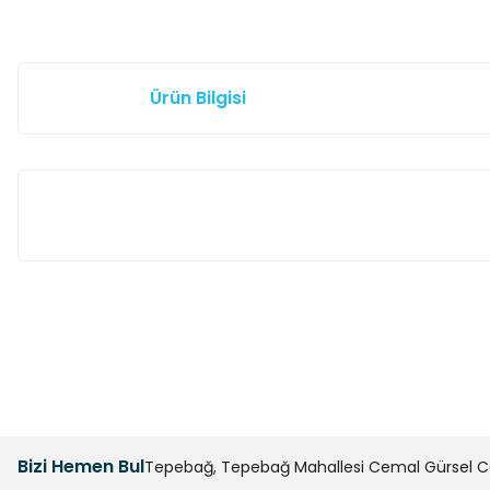
Ürün Bilgisi
Bu ürünün fiyat bilgisi, resim, ürün açıklamalarında ve diğer k
Görüş ve önerileriniz için teşekkür ederiz.
Ürün resmi kalitesiz, bozuk veya görüntülenemiyor.
Ürün açıklamasında eksik bilgiler bulunuyor.
Bizi Hemen Bul
Tepebağ, Tepebağ Mahallesi Cemal Gürsel Cad
Ürün bilgilerinde hatalar bulunuyor.