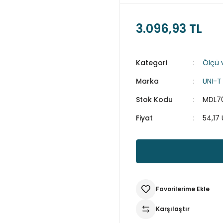
3.096,93 TL
Kategori
Ölçü v
Marka
UNI-T
Stok Kodu
MDL7
Fiyat
54,17
Karşılaştır