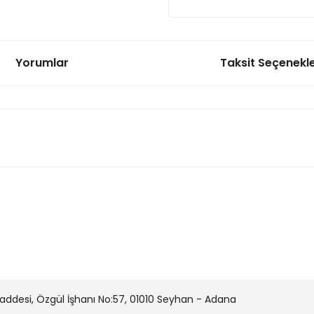
Yorumlar
Taksit Seçenekle
onularda yetersiz gördüğünüz noktaları öneri formunu kullanarak tarafımı
Bu ürüne ilk yorumu siz yapın!
Yorum Yaz
desi, Özgül İşhanı No:57, 01010 Seyhan - Adana