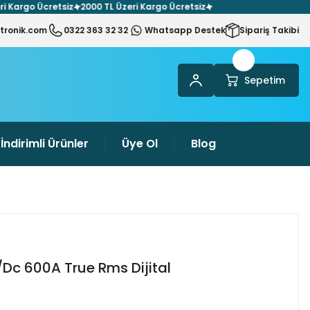
argo Ücretsiz
2000 TL Üzeri Kargo Ücretsiz
tronik.com
0322 363 32 32
Whatsapp Destek
Sipariş Takibi
Sepetim
İndirimli Ürünler
Üye Ol
Blog
Dc 600A True Rms Dijital