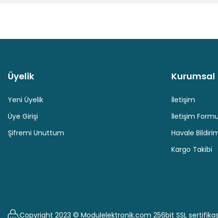
Ürün fiyatı diğer sitelerden daha pahalı.
Bu ürüne benzer farklı alternatifler olmalı.
Üyelik
Kurumsal
Güvenli Paket Teslimatı
Güvenli Ödeme
Yeni Üyelik
İletişim
Üye Girişi
İletişim Form
Şifremi Unuttum
Havale Bildir
Kargo Takibi
Copyright 2023 © Modulelektronik.com 256bit SSL sertifikas