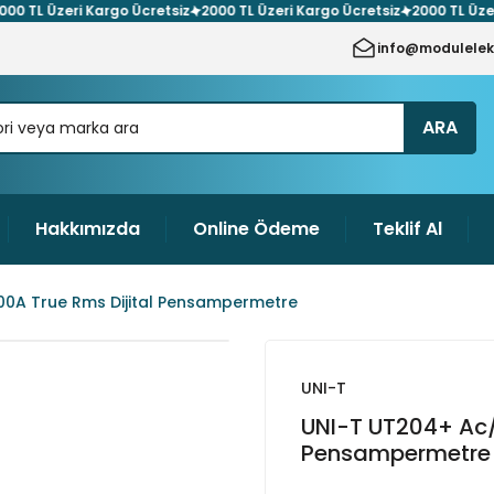
TL Üzeri Kargo Ücretsiz
2000 TL Üzeri Kargo Ücretsiz
2000 TL Üzeri K
info@modulelek
ARA
Hakkımızda
Online Ödeme
Teklif Al
0A True Rms Dijital Pensampermetre
UNI-T
UNI-T UT204+ Ac/
Pensampermetre