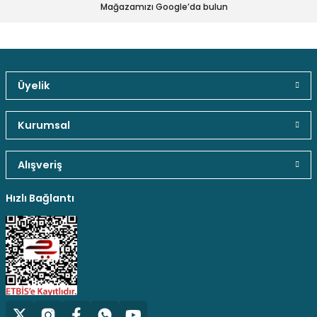
Ürün fiyatı diğer sitelerden daha pahalı.
Mağazamızı Google’da bulun
Bu ürüne benzer farklı alternatifler olmalı.
Üyelik
Güvenli Paket Teslimatı
Güvenli Ödeme
Kaliteli Hizmet
Gönder
Kurumsal
Alışveriş
Hediyeli Ürün Seçenekleri
Ücresiz Kargo
Hızlı Bağlantı