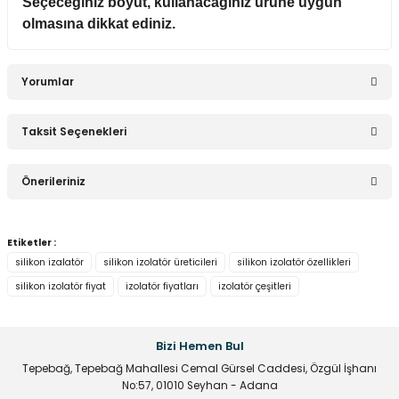
Seçeceğiniz boyut, kullanacağınız ürüne uygun
olmasına dikkat ediniz.
Yorumlar
Taksit Seçenekleri
Bu ürüne ilk yorumu siz yapın!
Önerileriniz
Yorum Yaz
Bu ürünün fiyat bilgisi, resim, ürün açıklamalarında ve diğer
Etiketler :
konularda yetersiz gördüğünüz noktaları öneri formunu
silikon izalatör
silikon izolatör üreticileri
silikon izolatör özellikleri
kullanarak tarafımıza iletebilirsiniz.
silikon izolatör fiyat
izolatör fiyatları
izolatör çeşitleri
Görüş ve önerileriniz için teşekkür ederiz.
Ürün resmi kalitesiz, bozuk veya görüntülenemiyor.
Bizi Hemen Bul
Ürün açıklamasında eksik bilgiler bulunuyor.
Tepebağ, Tepebağ Mahallesi Cemal Gürsel Caddesi, Özgül İşhanı
Ürün bilgilerinde hatalar bulunuyor.
No:57, 01010 Seyhan - Adana