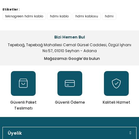
Yorum Yaz
Bu ürünün fiyat bilgisi, resim, ürün açıklamalarında ve diğer
Etiketler :
konularda yetersiz gördüğünüz noktaları öneri formunu
teknogreen hdmi kablo
hdmı kablo
hdmi kablosu
hdmi
kullanarak tarafımıza iletebilirsiniz.
Görüş ve önerileriniz için teşekkür ederiz.
Bizi Hemen Bul
Ürün resmi kalitesiz, bozuk veya görüntülenemiyor.
Tepebağ, Tepebağ Mahallesi Cemal Gürsel Caddesi, Özgül İşhanı
Ürün açıklamasında eksik bilgiler bulunuyor.
No:57, 01010 Seyhan - Adana
Ürün bilgilerinde hatalar bulunuyor.
Mağazamızı Google’da bulun
Ürün fiyatı diğer sitelerden daha pahalı.
Bu ürüne benzer farklı alternatifler olmalı.
Güvenli Paket
Güvenli Ödeme
Kaliteli Hizmet
Teslimatı
Gönder
Üyelik