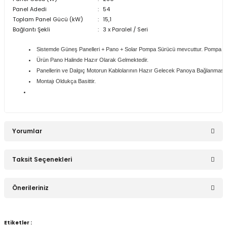
Panel Adedi
:
54
Toplam Panel Gücü (kW)
:
15,1
Stokta Yok
Bağlantı Şekli
:
3 x Paralel / Seri
Sistemde Güneş Panelleri + Pano + Solar Pompa Sürücü mevcuttur. Pompa dahi
60W POLYKRİSTAL Güneş Paneli
Ürün Pano Halinde Hazır Olarak Gelmektedir.
Panellerin ve Dalgıç Motorun Kablolarının Hazır Gelecek Panoya Bağlanması Ye
Montajı Oldukça Basittir.
2.180,36 TL
Yorumlar
Stokta Yok
Taksit Seçenekleri
100W POLYKRİSTAL Güneş Paneli
Bu ürüne ilk yorumu siz yapın!
Önerileriniz
Yorum Yaz
3.633,94 TL
Bu ürünün fiyat bilgisi, resim, ürün açıklamalarında ve diğer
Etiketler :