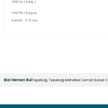
%60 Sn ( Kalay )
%40 Pb ( Kurşun)
Kalınlık : 0.75 mm
Bu ürünün fiyat bilgisi, resim, ürün açıklamalarında ve diğer k
Görüş ve önerileriniz için teşekkür ederiz.
Ürün resmi kalitesiz, bozuk veya görüntülenemiyor.
Ürün açıklamasında eksik bilgiler bulunuyor.
Bizi Hemen Bul
Tepebağ, Tepebağ Mahallesi Cemal Gürsel Cad
Ürün bilgilerinde hatalar bulunuyor.
Ürün fiyatı diğer sitelerden daha pahalı.
Bu ürüne benzer farklı alternatifler olmalı.