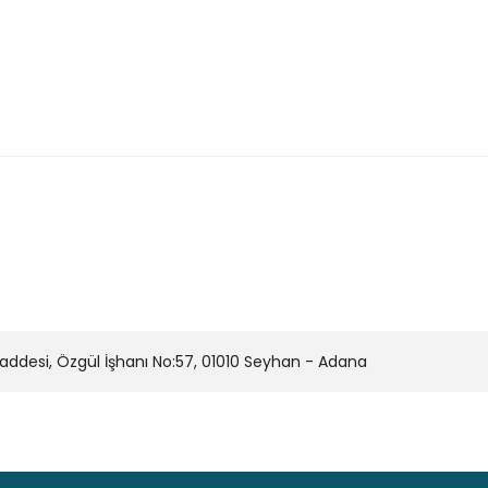
onularda yetersiz gördüğünüz noktaları öneri formunu kullanarak tarafımı
Bu ürüne ilk yorumu siz yapın!
Yorum Yaz
desi, Özgül İşhanı No:57, 01010 Seyhan - Adana