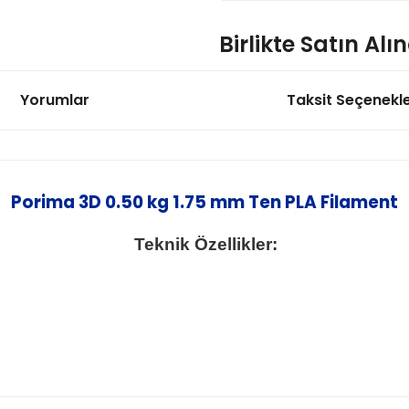
Birlikte Satın Alı
Yorumlar
Taksit Seçenekle
Porima 3D 0.50 kg 1.75 mm N
350,00 
Porima 3D 0.50 kg 1.75 mm Ten PLA Filament
Teknik Özellikler:
Porima 3D 0.50 kg 1.75 mm Y
350,00 T
Porima 3D 0.50 kg 1.75 mm G