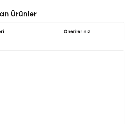
nan Ürünler
ri
Önerileriniz
aturel PLA Filament
TL
eşil PLA Filament
L
ri PLA Filament