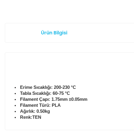
Ürün Bilgisi
Erime Sıcaklığı:
200-230
°C
Tabla Sıcaklığı: 60-75 °C
Filament Çapı: 1.75mm ±0.05mm
Filament Türü: PLA
Ağırlık: 0.50kg
Renk:TEN