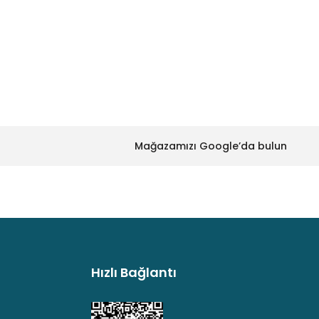
za iletebilirsiniz.
Mavi PLA Filament
Mağazamızı Google’da bulun
L
.mavi PLA Filament
TL
Hızlı Bağlantı
argo