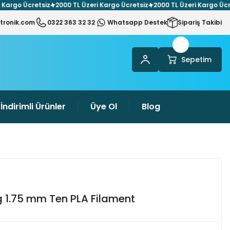
go Ücretsiz
2000 TL Üzeri Kargo Ücretsiz
2000 TL Üzeri Kargo Ücretsi
tronik.com
0322 363 32 32
Whatsapp Destek
Sipariş Takibi
Sepetim
İndirimli Ürünler
Üye Ol
Blog
g 1.75 mm Ten PLA Filament