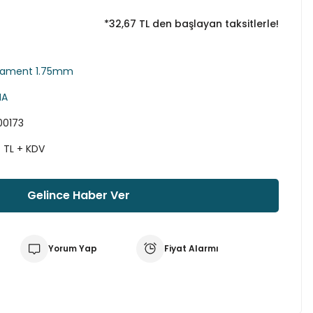
*32,67 TL den başlayan taksitlerle!
ilament 1.75mm
MA
00173
7 TL + KDV
Gelince Haber Ver
Yorum Yap
Fiyat Alarmı