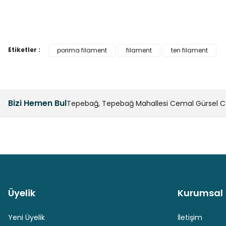
Bu ürünün fiyat bilgisi, resim, ürün açıklamalarında ve diğer k
Görüş ve önerileriniz için teşekkür ederiz.
Etiketler :
porima filament
filament
ten filament
Ürün resmi kalitesiz, bozuk veya görüntülenemiyor.
Ürün açıklamasında eksik bilgiler bulunuyor.
Ürün bilgilerinde hatalar bulunuyor.
Bizi Hemen Bul
Tepebağ, Tepebağ Mahallesi Cemal Gürsel Cad
Ürün fiyatı diğer sitelerden daha pahalı.
Bu ürüne benzer farklı alternatifler olmalı.
Üyelik
Kurumsal
Güvenli Paket Teslimatı
Güvenli Ödeme
Yeni Üyelik
İletişim