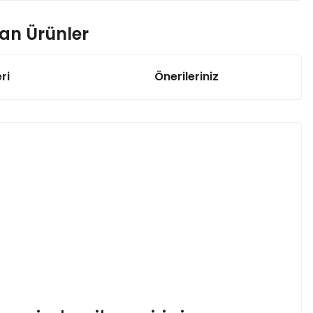
nan Ürünler
ri
Önerileriniz
igorta
50 °C NC Limit Termostat Sigorta
31,99 TL
rece 10 Amper 250V
L
erece 10 Amper 250V