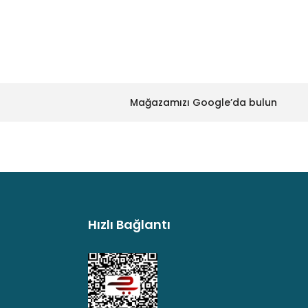
rmostat Sigorta
Mağazamızı Google’da bulun
erece 10 Amper 250V
L
Hızlı Bağlantı
argo