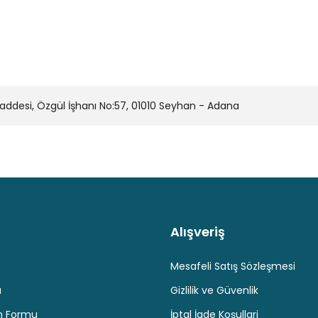
Yorum Yaz
240 °C NC Seramik Limit Te
36,35 TL
desi, Özgül İşhanı No:57, 01010 Seyhan - Adana
Metal Termik Sigorta 192 D
Gönder
23,83 T
Alışveriş
Kaliteli Hizmet
Hediyeli Ürün Seçenekleri
Ücresiz K
Mesafeli Satış Sözleşmesi
u
Gizlilik ve Güvenlik
im Formu
İptal İade Koşullari