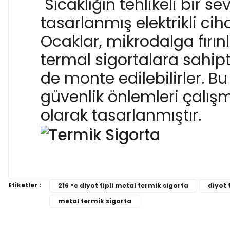
S
ıcaklığın tehlikeli bir
tasarlanmış elektrikli cih
Ocaklar, mikrodalga fırınl
termal sigortalara sahiptir
de monte edilebilirler. Bu
güvenlik önlemleri çalış
olarak tasarlanmıştır.
Etiketler :
216 °c diyot tipli metal termik sigorta
diyot 
Bu ürünün fiyat bilgisi, resim, ürün açıklamalarında
Görüş ve önerileriniz için teşekkür ederiz.
metal termik sigorta
Ürün resmi kalitesiz, bozuk veya görüntülenemiyor