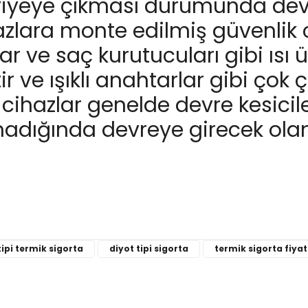
 seviyeye çıkması durumunda dev
azlara monte edilmiş güvenlik c
23,83 T
ar ve saç kurutucuları gibi ısı ü
 ve ışıklı anahtarlar gibi çok çe
 cihazlar genelde devre kesicile
90 °C NC Limit Termostat S
madığında devreye girecek olan
24,24 TL
200 °C NC Seramik Limit Te
tipi termik sigorta
diyot tipi sigorta
termik sigorta fiyat
36,35 TL
 ve diğer konularda yetersiz gördüğünüz noktaları öneri formunu kulla
Bu ürüne ilk yorumu siz yapın!
.