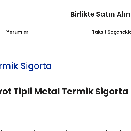
Birlikte Satın Alı
Yorumlar
Taksit Seçenekle
40 °C NC Limit Termostat S
31,99 TL
ermik Sigorta
Metal Termik Sigorta 85 De
yot Tipli Metal Termik Sigorta
23,83 T
Metal Termik Sigorta 110 D