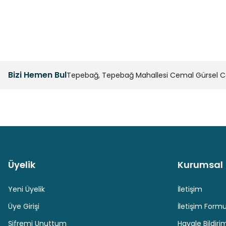
Ürün açıklamasında eksik bilgiler bulunuyor.
Ürün bilgilerinde hatalar bulunuyor.
Ürün fiyatı diğer sitelerden daha pahalı.
Bu ürüne benzer farklı alternatifler olmalı.
Bizi Hemen Bul
Tepebağ, Tepebağ Mahallesi Cemal Gürsel Cad
Üyelik
Kurumsal
Güvenli Paket Teslimatı
Güvenli Ödeme
Yeni Üyelik
İletişim
Üye Girişi
İletişim Form
Şifremi Unuttum
Havale Bildir