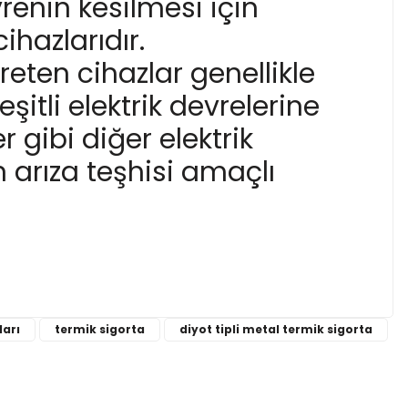
renin kesilmesi için
ihazlarıdır.
L
reten cihazlar genellikle
şitli elektrik devrelerine
r gibi diğer elektrik
igorta
150 °C NC Limit Termostat Sigorta
 arıza teşhisi amaçlı
39,75 TL
rmostat Sigorta
ları
termik sigorta
diyot tipli metal termik sigorta
narak tarafımıza iletebilirsiniz.