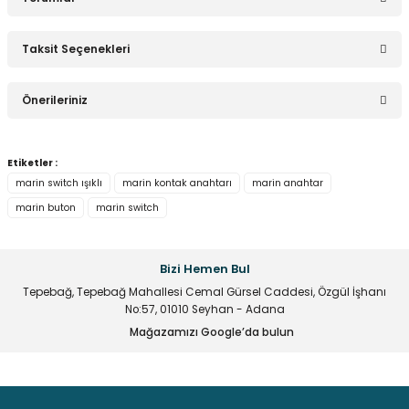
Sepete Ekle
Taksit Seçenekleri
Bu ürüne ilk yorumu siz yapın!
Geniş Işıksız YAYLI Anahtar MOM-OFF-MOM
Önerileriniz
Yorum Yaz
53,34 TL
Bu ürünün fiyat bilgisi, resim, ürün açıklamalarında ve diğer
Etiketler :
konularda yetersiz gördüğünüz noktaları öneri formunu
marin switch ışıklı
marin kontak anahtarı
marin anahtar
kullanarak tarafımıza iletebilirsiniz.
marin buton
marin switch
Görüş ve önerileriniz için teşekkür ederiz.
Sepete Ekle
Ürün resmi kalitesiz, bozuk veya görüntülenemiyor.
Bizi Hemen Bul
Ürün açıklamasında eksik bilgiler bulunuyor.
Tepebağ, Tepebağ Mahallesi Cemal Gürsel Caddesi, Özgül İşhanı
Çıt Çıt Anahtar Mini
Ürün bilgilerinde hatalar bulunuyor.
No:57, 01010 Seyhan - Adana
Ürün fiyatı diğer sitelerden daha pahalı.
Mağazamızı Google’da bulun
Bu ürüne benzer farklı alternatifler olmalı.
15,73 TL