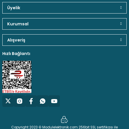
Üyelik
Sepete Ekle
Güvenli Paket Teslimatı
Güvenli Ödeme
Kaliteli Hizmet
Gönder
Kurumsal
Çıt Çıt Anahtar
Alışveriş
Hediyeli Ürün Seçenekleri
Ücresiz Kargo
17,46 TL
Hızlı Bağlantı
Sepete Ekle
Power Soket Erkek Anahtarlı+Fuseli Kulaksız
96,01 TL
Copyright 2023 © Modulelektronik.com 256bit SSL sertifikası ile