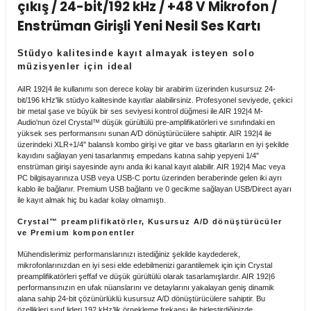
çıkış / 24-bit/192 kHz / +48 V Mikrofon /
Enstrüman Girişli Yeni Nesil Ses Kartı
Stokta Yok
Stüdyo kalitesinde kayıt almayak isteyen solo
müzisyenler için ideal
AiIR 192|4 ile kullanımı son derece kolay bir arabirim üzerinden kusursuz 24-
Pioneer DJ HDJ-X7 Profesyonel Dj Kulaklığı
bit/196 kHz'lik stüdyo kalitesinde kayıtlar alabilirsiniz. Profesyonel seviyede, çekici
bir metal şase ve büyük bir ses seviyesi kontrol düğmesi ile AIR 192|4 M-
Audio'nun özel Crystal™ düşük gürültülü pre-amplifikatörleri ve sınıfındaki en
yüksek ses performansını sunan A/D dönüştürücülere sahiptir. AIR 192|4 ile
0,00 TL
üzerindeki XLR+1/4" balanslı kombo girişi ve gitar ve bass gitarların en iyi şekilde
kayıdını sağlayan yeni tasarlanmış empedans katına sahip yepyeni 1/4"
enstrüman girişi sayesinde aynı anda iki kanal kayıt alabilir. AIR 192|4 Mac veya
PC bilgisayarınıza USB veya USB-C portu üzerinden beraberinde gelen iki ayrı
kablo ile bağlanır. Premium USB bağlantı ve 0 gecikme sağlayan USB/Direct ayarı
ile kayıt almak hiç bu kadar kolay olmamıştı.
Stokta Yok
Crystal™ preamplifikatörler, Kusursuz A/D dönüştürücüler
ve Premium komponentler
Pioneer DJ HDJ-X5 Profesyonel Dj Kulaklığı
Mühendislerimiz performanslarınızı istediğiniz şekilde kaydederek,
mikrofonlarınızdan en iyi sesi elde edebilmenizi garantilemek için için Crystal
preamplifikatörleri şeffaf ve düşük gürültülü olarak tasarlamışlardır. AIR 192|6
performansınızın en ufak nüanslarını ve detaylarını yakalayan geniş dinamik
alana sahip 24-bit çözünürlüklü kusursuz A/D dönüştürücülere sahiptir. Bu
0,00 TL
özellikleri sınıf lideri 192 kHz’lik örnekleme frekansı ile birleştirdiğinizde