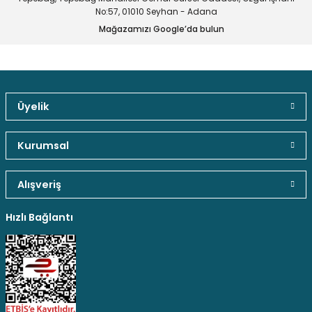
Ürün fiyatı diğer sitelerden daha pahalı.
No:57, 01010 Seyhan - Adana
Mağazamızı Google’da bulun
Bu ürüne benzer farklı alternatifler olmalı.
Üyelik
Gönder
Güvenli Paket Teslimatı
Güvenli Ödeme
Kaliteli Hizmet
Kurumsal
Alışveriş
Hediyeli Ürün Seçenekleri
Ücresiz Kargo
Hızlı Bağlantı