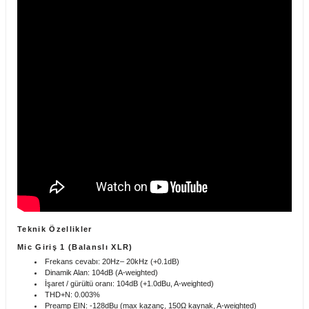
Stokta Yok
Pioneer DJ DM-40 Aktif Referans Monitör (Çift)
0,00 TL
Stokta Yok
Teknik Özellikler
Mic Giriş 1 (Balanslı XLR)
Pioneer DJ DM-40BT 4'' Bluetooth Referans Mönitörü (Siyah - Beyaz)(Çift)
Frekans cevabı: 20Hz– 20kHz (+0.1dB)
Dinamik Alan: 104dB (A-weighted)
İşaret / gürültü oranı: 104dB (+1.0dBu, A-weighted)
THD+N: 0.003%
Preamp EIN: -128dBu (max kazanç, 150Ω kaynak, A-weighted)