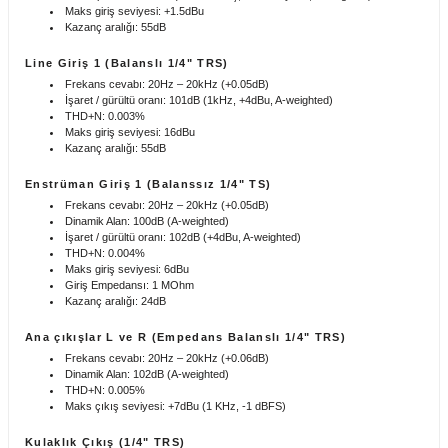
0,00 TL
Maks giriş seviyesi: +1.5dBu
Kazanç aralığı: 55dB
Line Giriş 1 (Balanslı 1/4" TRS)
Frekans cevabı: 20Hz – 20kHz (+0.05dB)
İşaret / gürültü oranı: 101dB (1kHz, +4dBu, A-weighted)
Stokta Yok
THD+N: 0.003%
Maks giriş seviyesi: 16dBu
Kazanç aralığı: 55dB
Enstrüman Giriş 1 (Balanssız 1/4" TS)
Frekans cevabı: 20Hz – 20kHz (+0.05dB)
Dinamik Alan: 100dB (A-weighted)
İşaret / gürültü oranı: 102dB (+4dBu, A-weighted)
THD+N: 0.004%
Maks giriş seviyesi: 6dBu
Giriş Empedansı: 1 MOhm
Kazanç aralığı: 24dB
Ana çıkışlar L ve R (Empedans Balanslı 1/4" TRS)
Frekans cevabı: 20Hz – 20kHz (+0.06dB)
Dinamik Alan: 102dB (A-weighted)
THD+N: 0.005%
Maks çıkış seviyesi: +7dBu (1 KHz, -1 dBFS)
Kulaklık Çıkış (1/4" TRS)