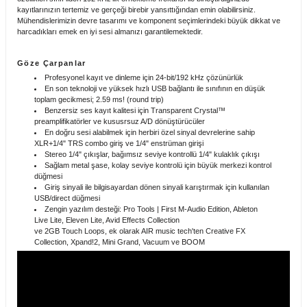
kayıtlarınızın tertemiz ve gerçeği birebir yansıttığından emin olabilirsiniz.
Mühendislerimizin devre tasarımı ve komponent seçimlerindeki büyük dikkat ve
harcadıkları emek en iyi sesi almanızı garantilemektedir.
Stokta Yok
Göze Çarpanlar
Profesyonel kayıt ve dinleme için 24-bit/192 kHz çözünürlük
En son teknoloji ve yüksek hızlı USB bağlantı ile sınıfının en düşük
Pioneer DJ HDJ-X5BT Bluetooth Kulaklık
toplam gecikmesi; 2.59 ms! (round trip)
Benzersiz ses kayıt kalitesi için Transparent Crystal™
preamplifikatörler ve kususrsuz A/D dönüştürücüler
En doğru sesi alabilmek için herbiri özel sinyal devrelerine sahip
XLR+1/4" TRS combo giriş ve 1/4" enstrüman girişi
0,00 TL
Stereo 1/4" çıkışlar, bağımsız seviye kontrollü 1/4" kulaklık çıkışı
Sağlam metal şase, kolay seviye kontrolü için büyük merkezi kontrol
düğmesi
Giriş sinyali ile bilgisayardan dönen sinyali karıştırmak için kullanılan
USB/direct düğmesi
Zengin yazılım desteği: Pro Tools | First M-Audio Edition, Ableton
Stokta Yok
Live Lite, Eleven Lite, Avid Effects Collection
ve 2GB Touch Loops, ek olarak AIR music tech'ten Creative FX
Collection, Xpand!2, Mini Grand, Vacuum ve BOOM
Pioneer DJ HDJ-S7 Profesyonel DJ Kulaklık (Siyah - Beyaz)
0,00 TL