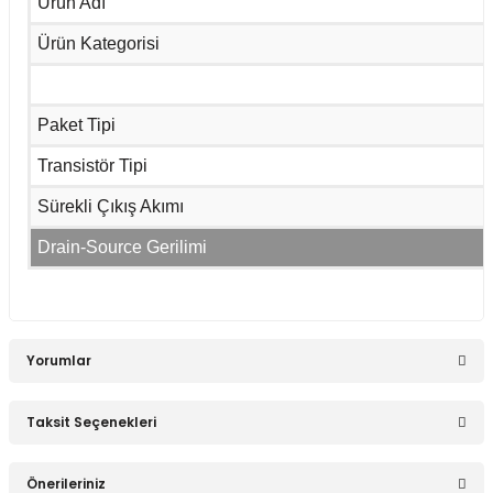
Ürün Adı
Sepete Ekle
Ürün Kategorisi
MPSA92 Transistör PNP TO-92
Paket Tipi
Transistör Tipi
9,54 TL
Sürekli Çıkış Akımı
Drain-Source Gerilimi
Sepete Ekle
IRF510 N Kanal Mosfet Transistör TO-220
Yorumlar
Taksit Seçenekleri
37,82 TL
Bu ürüne ilk yorumu siz yapın!
Önerileriniz