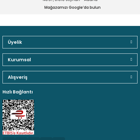
Ürün bilgilerinde hatalar bulunuyor.
Mağazamızı Google’da bulun
Ürün fiyatı diğer sitelerden daha pahalı.
1,91 TL
Bu ürüne benzer farklı alternatifler olmalı.
Üyelik
Sepete Ekle
Güvenli Paket Teslimatı
Güvenli Ödeme
Kaliteli Hizmet
Kurumsal
Gönder
5mm Yeşil Led Lamba
Alışveriş
Hediyeli Ürün Seçenekleri
Ücresiz Kargo
Hızlı Bağlantı
1,91 TL
Sepete Ekle
5mm Sarı Led Lamba