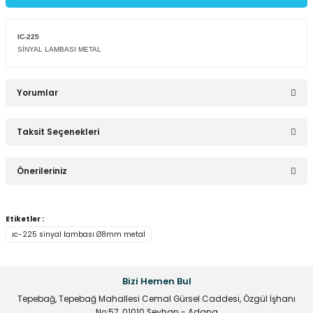
1,91 TL
IC-225
SİNYAL LAMBASI METAL
Yorumlar
Sepete Ekle
Taksit Seçenekleri
5mm Kırmızı Led Lamba
Bu ürüne ilk yorumu siz yapın!
Önerileriniz
1,91 TL
Yorum Yaz
Bu ürünün fiyat bilgisi, resim, ürün açıklamalarında ve diğer
Etiketler :
konularda yetersiz gördüğünüz noktaları öneri formunu
ıc-225 sinyal lambası Ø8mm metal
kullanarak tarafımıza iletebilirsiniz.
Görüş ve önerileriniz için teşekkür ederiz.
Sepete Ekle
Bizi Hemen Bul
Ürün resmi kalitesiz, bozuk veya görüntülenemiyor.
Tepebağ, Tepebağ Mahallesi Cemal Gürsel Caddesi, Özgül İşhanı
5mm Mavi Led Lamba
Ürün açıklamasında eksik bilgiler bulunuyor.
No:57, 01010 Seyhan - Adana