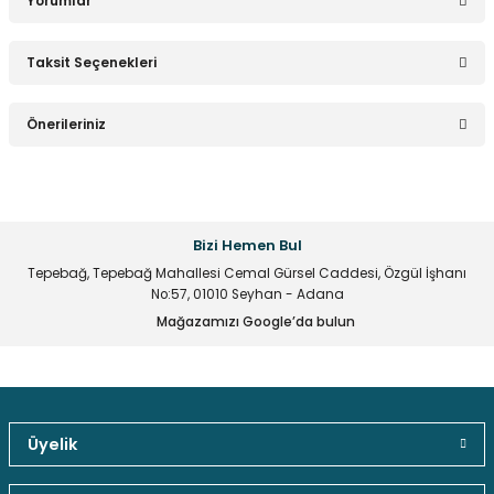
Yorumlar
Taksit Seçenekleri
Bu ürüne ilk yorumu siz yapın!
Önerileriniz
Yorum Yaz
Bu ürünün fiyat bilgisi, resim, ürün açıklamalarında ve diğer
konularda yetersiz gördüğünüz noktaları öneri formunu
kullanarak tarafımıza iletebilirsiniz.
Bizi Hemen Bul
Görüş ve önerileriniz için teşekkür ederiz.
Tepebağ, Tepebağ Mahallesi Cemal Gürsel Caddesi, Özgül İşhanı
No:57, 01010 Seyhan - Adana
Ürün resmi kalitesiz, bozuk veya görüntülenemiyor.
Mağazamızı Google’da bulun
Ürün açıklamasında eksik bilgiler bulunuyor.
Ürün bilgilerinde hatalar bulunuyor.
Ürün fiyatı diğer sitelerden daha pahalı.
Bu ürüne benzer farklı alternatifler olmalı.
Üyelik
Güvenli Paket Teslimatı
Güvenli Ödeme
Kaliteli Hizmet