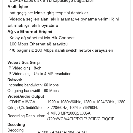
0,00 TL
l
1 SATA sabit disk 6 TB kapasiteye bağlanabilir
Akıllı İşlev
l
hat geçişi ve izinsiz giriş tespitini destekler
l
Videoda seçilen alanı akıllı arama;
ve oynatma verimliliğini
artırmak için akıllı oynatma
Stokta Yok
Ağ ve Ethernet Erişimi
l
Kolay ağ yönetimi için Hik-Connect
l
100 Mbps Ethernet ağ arayüzü
XVR7116HE-4KL-X 16 Kanal Penta-brid 4K Mini 1U DVR
l
4/8 bağımsız 100 Mbps dahili switch network arayüzleri
Video / Ses Girişi
0,00 TL
IP Video girişi:
8-ch
IP Video girişi:
Up to 4 MP resolution
Network
Incoming bandwidth:
60 Mbps
Outgoing bandwidth:
60 Mbps
Video/Audio Output
Stokta Yok
LCD/HDMI/VGA
1920 × 1080p/60Hz, 1280 × 1024/60Hz, 1280
Çıkışı Çözünürlükte:
× 720/60Hz, 1024 × 768/60Hz
DAHUA HAC-B2A21P-DIP 2MP HDCVI IR Bullet Kamera
4 MP/3 MP/1080p/UXGA
Recording Resolution:
/720p/VGA/4CIF/DCIF/ 2CIF/CIF/QCIF
Decoding
Decoding
H.265+/H.265/ H.264+/H.264