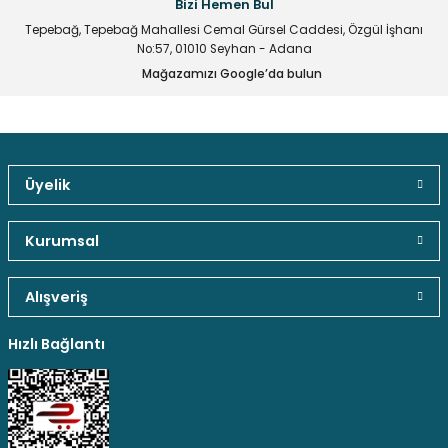
Bizi Hemen Bul
Ürün bilgilerinde hatalar bulunuyor.
3.491,14 TL
Tepebağ, Tepebağ Mahallesi Cemal Gürsel Caddesi, Özgül İşhanı
Ürün fiyatı diğer sitelerden daha pahalı.
No:57, 01010 Seyhan - Adana
Mağazamızı Google’da bulun
Bu ürüne benzer farklı alternatifler olmalı.
Stokta Yok
UPTECH A202M28 2.0 MP AHD Bullet Kamera
Üyelik
Gönder
Güvenli Paket Teslimatı
Güvenli Ödeme
Kaliteli Hizmet
Kurumsal
1.260,69 TL
Alışveriş
Hediyeli Ürün Seçenekleri
Ücresiz Kargo
Hızlı Bağlantı
Stokta Yok