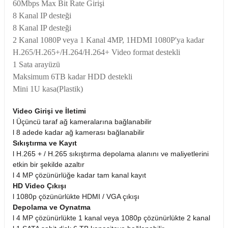
60Mbps Max Bit Rate Girişi
8 Kanal IP desteği
8 Kanal IP desteği
2 Kanal 1080P veya 1 Kanal 4MP, 1HDMI 1080P'ya kadar
Sepete Ekle
H.265/H.265+/H.264/H.264+ Video format destekli
1 Sata arayüzü
DAHUA HAC-T1A21P-DIP 2MP PAL 3.6MM HDCVI IR Eyeball Kamera
Maksimum 6TB kadar HDD destekli
Mini 1U kasa(Plastik)
Video Girişi ve İletimi
1.309,18 TL
l
Üçüncü taraf ağ kameralarına bağlanabilir
l
8 adede kadar ağ kamerası bağlanabilir
Sıkıştırma ve Kayıt
l
H.265 + / H.265 sıkıştırma depolama alanını ve maliyetlerini
Sepete Ekle
etkin bir şekilde azaltır
l
4 MP çözünürlüğe kadar tam kanal kayıt
HD Video Çıkışı
XVR5116HS-X 16 Kanal Penta-brid 1080P Kompakt 1U DVR
l
1080p çözünürlükte HDMI / VGA çıkışı
Depolama ve Oynatma
l
4 MP çözünürlükte 1 kanal veya 1080p çözünürlükte 2 kanal