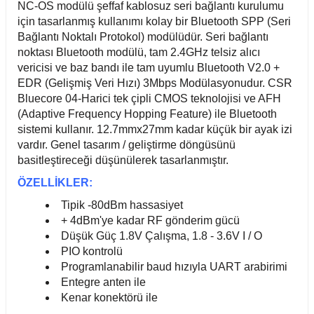
NC-OS modülü şeffaf kablosuz seri bağlantı kurulumu
için tasarlanmış kullanımı kolay bir Bluetooth SPP (Seri
Sepete Ekle
Bağlantı Noktalı Protokol) modülüdür. Seri bağlantı
noktası Bluetooth modülü, tam 2.4GHz telsiz alıcı
Arduino Uno Bluetooth Robot Araba Kiti
vericisi ve baz bandı ile tam uyumlu Bluetooth V2.0 +
EDR (Gelişmiş Veri Hızı) 3Mbps Modülasyonudur. CSR
Bluecore 04-Harici tek çipli CMOS teknolojisi ve AFH
(Adaptive Frequency Hopping Feature) ile Bluetooth
1.335,04 TL
sistemi kullanır. 12.7mmx27mm kadar küçük bir ayak izi
vardır. Genel tasarım / geliştirme döngüsünü
basitleştireceği düşünülerek tasarlanmıştır.
ÖZELLİKLER:
Sepete Ekle
Tipik -80dBm hassasiyet
+ 4dBm'ye kadar RF gönderim gücü
TDA7492P Kablosuz Hoparlör Alıcısı Amfi Devreli 2x25Watt Bluetooth 4.0
Düşük Güç 1.8V Çalışma, 1.8 - 3.6V I / O
PIO kontrolü
Programlanabilir baud hızıyla UART arabirimi
929,76 TL
Entegre anten ile
Kenar konektörü ile