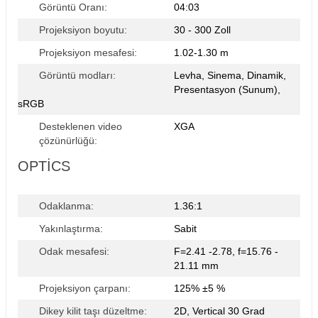
Görüntü Oranı:
04:03
Projeksiyon boyutu:
30 - 300 Zoll
Stokta Yok
Projeksiyon mesafesi:
1.02-1.30 m
Görüntü modları:
Levha, Sinema, Dinamik,
Presentasyon (Sunum),
sRGB
Desteklenen video
XGA
çözünürlüğü:
OPTICS
Odaklanma:
1.36:1
Yakınlaştırma:
Sabit
Odak mesafesi:
F=2.41 -2.78, f=15.76 -
21.11 mm
Projeksiyon çarpanı:
125% ±5 %
Dikey kilit taşı düzeltme:
2D, Vertical 30 Grad