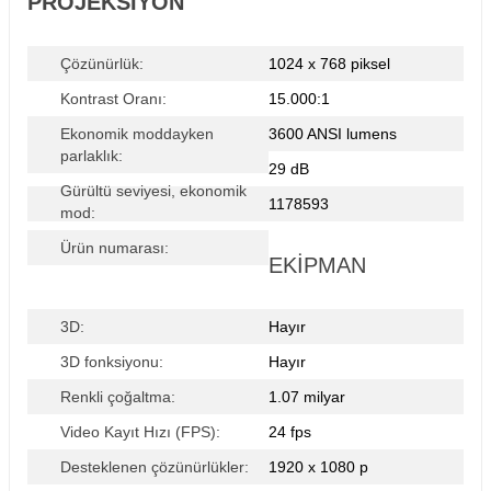
PROJEKSIYON
Sepete Ekle
Çözünürlük:
1024 x 768 piksel
Kontrast Oranı:
15.000:1
CODEGEN AX-20 Storlu Projeksiyon Perdesi (200x200cm)
Ekonomik moddayken
3600 ANSI lumens
parlaklık:
29 dB
3.814,39 TL
Gürültü seviyesi, ekonomik
1178593
mod:
Ürün numarası:
EKIPMAN
Sepete Ekle
3D:
Hayır
Spekon 305 cm x 223 cm Motorlu Ve Kumandalı Projeksiyon Perdesi
3D fonksiyonu:
Hayır
Renkli çoğaltma:
1.07 milyar
Video Kayıt Hızı (FPS):
24 fps
12.873,57 TL
Desteklenen çözünürlükler:
1920 x 1080 p