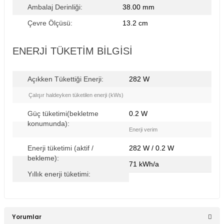
Ambalaj Derinliği:
38.00 mm
Çevre Ölçüsü:
13.2 cm
ENERJI TÜKETIM BILGISI
Açıkken Tükettiği Enerji:
282 W
Çalışır haldeyken tüketilen enerji (kWs)
Güç tüketimi(bekletme
0.2 W
konumunda):
Enerji verim
Enerji tüketimi (aktif /
282 W / 0.2 W
bekleme):
71 kWh/a
Yıllık enerji tüketimi:
Yorumlar