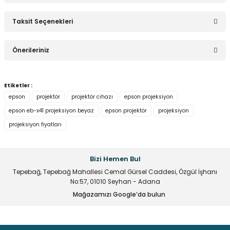
Taksit Seçenekleri
Bu ürüne ilk yorumu siz yapın!
Önerileriniz
Yorum Yaz
Bu ürünün fiyat bilgisi, resim, ürün açıklamalarında ve diğer
Etiketler :
konularda yetersiz gördüğünüz noktaları öneri formunu
epson
projektör
projektör cihazı
epson projeksiyon
kullanarak tarafımıza iletebilirsiniz.
epson eb-x41 projeksiyon beyaz
epson projektör
projeksiyon
Görüş ve önerileriniz için teşekkür ederiz.
projeksiyon fiyatları
Ürün resmi kalitesiz, bozuk veya görüntülenemiyor.
Ürün açıklamasında eksik bilgiler bulunuyor.
Bizi Hemen Bul
Ürün bilgilerinde hatalar bulunuyor.
Tepebağ, Tepebağ Mahallesi Cemal Gürsel Caddesi, Özgül İşhanı
Ürün fiyatı diğer sitelerden daha pahalı.
No:57, 01010 Seyhan - Adana
Mağazamızı Google’da bulun
Bu ürüne benzer farklı alternatifler olmalı.