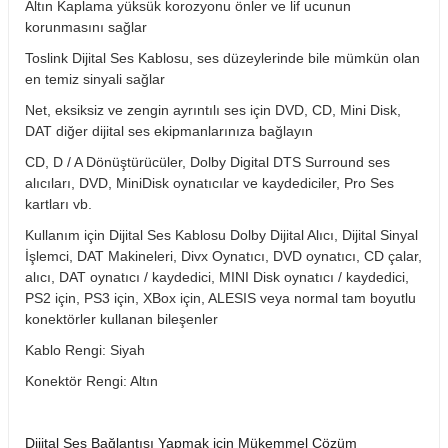
Altın Kaplama yüksük korozyonu önler ve lif ucunun
korunmasını sağlar
S Line 30 mt Altın Uçlu HDMI Kablo
Toslink Dijital Ses Kablosu, ses düzeylerinde bile mümkün olan
en temiz sinyali sağlar
Net, eksiksiz ve zengin ayrıntılı ses için DVD, CD, Mini Disk,
2.424,40 TL
DAT diğer dijital ses ekipmanlarınıza bağlayın
CD, D / A Dönüştürücüler, Dolby Digital DTS Surround ses
alıcıları, DVD, MiniDisk oynatıcılar ve kaydediciler, Pro Ses
kartları vb.
Stokta Yok
Kullanım için Dijital Ses Kablosu Dolby Dijital Alıcı, Dijital Sinyal
İşlemci, DAT Makineleri, Divx Oynatıcı, DVD oynatıcı, CD çalar,
S Line 40 mt Altın Uçlu HDMI Kablo
alıcı, DAT oynatıcı / kaydedici, MINI Disk oynatıcı / kaydedici,
PS2 için, PS3 için, XBox için, ALESIS veya normal tam boyutlu
konektörler kullanan bileşenler
Kablo Rengi: Siyah
5.333,68 TL
Konektör Rengi: Altın
Dijital Ses Bağlantısı Yapmak için Mükemmel Çözüm