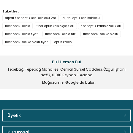
Stokta Yok
Yorum Yaz
Bu ürünün fiyat bilgisi, resim, ürün açıklamalarında ve diğer
Etiketler :
konularda yetersiz gördüğünüz noktaları öneri formunu
dijital fiber optik ses kablosu 2m
dijital optik ses kablosu
THS-440 Hdmı To Video Dönüştürücü
kullanarak tarafımıza iletebilirsiniz.
fiber optik kablo
fiber optik kablo çeşitleri
fiber optik kablo özellikleri
Görüş ve önerileriniz için teşekkür ederiz.
fiber optik kablo fiyatı
fiber optik kablo hızı
fiber optik ses kablosu
Ürün resmi kalitesiz, bozuk veya görüntülenemiyor.
775,81 TL
fiber optik ses kablosu fiyat
optik kablo
Ürün açıklamasında eksik bilgiler bulunuyor.
Ürün bilgilerinde hatalar bulunuyor.
Bizi Hemen Bul
Ürün fiyatı diğer sitelerden daha pahalı.
Tepebağ, Tepebağ Mahallesi Cemal Gürsel Caddesi, Özgül İşhanı
Stokta Yok
Bu ürüne benzer farklı alternatifler olmalı.
No:57, 01010 Seyhan - Adana
Mağazamızı Google’da bulun
THS-330 Video To Hdmi Dönüştürücü
775,81 TL
Gönder
Üyelik
Güvenli Paket Teslimatı
Güvenli Ödeme
Kaliteli Hizmet
Kurumsal