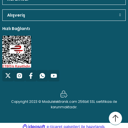
Stokta Yok
Alışveriş
TKD-200 Hdmi Erkek-Dişi 90
Hediyeli Ürün Seçenekleri
Ücresiz Kargo
Hızlı Bağlantı
60,61 TL
Stokta Yok
TKD-266 3.1 Type-C to Hdmi Dönüştürücü
Copyright 2023 © Modulelektronik.com 256bit SSL sertifikası ile
korunmaktadır.
773,38 TL
ideasoft
ile
e-