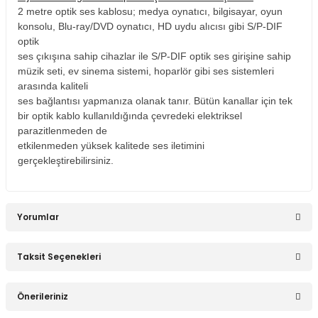
Stokta Yok
2 metre optik ses kablosu; medya oynatıcı, bilgisayar, oyun
konsolu, Blu-ray/DVD oynatıcı, HD uydu alıcısı gibi S/P-DIF
S Line 50 mt Altın Uçlu HDMI Kablo
optik
ses çıkışına sahip cihazlar ile S/P-DIF optik ses girişine sahip
müzik seti, ev sinema sistemi, hoparlör gibi ses sistemleri
arasında kaliteli
6.715,59 TL
ses bağlantısı yapmanıza olanak tanır. Bütün kanallar için tek
bir optik kablo kullanıldığında çevredeki elektriksel
parazitlenmeden de
etkilenmeden yüksek kalitede ses iletimini
gerçekleştirebilirsiniz.
Stokta Yok
TKD-222 1.5m Hdmı To Micro Hdmi Kablo
Yorumlar
145,46 TL
Taksit Seçenekleri
Bu ürüne ilk yorumu siz yapın!
Önerileriniz