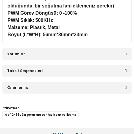
olduğunda, bir soğutma fanı eklemeniz gerekir)
Sepete Ekle
PWM Görev Döngüsü: 0 -100%
PWM Sıklık: 500KHz
Malzeme: Plastik, Metal
Çift USB Çıkışlı 9V / 12V / 24V / 36V - 5V Dönüştürücü DC 3A
Boyut (L*W*H): 56mm*36mm*23mm
55,77 TL
Yorumlar
Taksit Seçenekleri
Sepete Ekle
Bu ürüne ilk yorumu siz yapın!
Önerileriniz
Pano Tipi USB 8-32V Giriş 5V 1A ve 5V 2,1A Çıkış Kulaklı Ø30mm
Yorum Yaz
Bu ürünün fiyat bilgisi, resim, ürün açıklamalarında ve
Etiketler :
diğer konularda yetersiz gördüğünüz noktaları öneri
dc 12-36v 3a pwm motor hız kontrol kartı
formunu kullanarak tarafımıza iletebilirsiniz.
344,12 TL
Görüş ve önerileriniz için teşekkür ederiz.