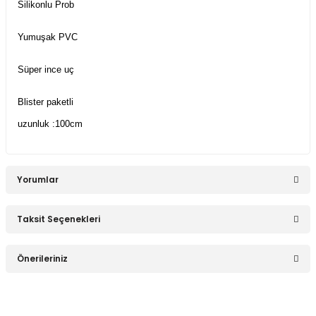
Silikonlu Prob
Yumuşak PVC
Süper ince uç
Blister paketli
uzunluk :100cm
Yorumlar
Taksit Seçenekleri
Bu ürüne ilk yorumu siz yapın!
Önerileriniz
Yorum Yaz
Bu ürünün fiyat bilgisi, resim, ürün açıklamalarında ve diğer