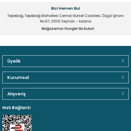
konularda yetersiz gördüğünüz noktaları öneri formunu
kullanarak tarafımıza iletebilirsiniz.
Bizi Hemen Bul
Görüş ve önerileriniz için teşekkür ederiz.
Tepebağ, Tepebağ Mahallesi Cemal Gürsel Caddesi, Özgül İşhanı
No:57, 01010 Seyhan - Adana
Ürün resmi kalitesiz, bozuk veya görüntülenemiyor.
Mağazamızı Google’da bulun
Ürün açıklamasında eksik bilgiler bulunuyor.
Ürün bilgilerinde hatalar bulunuyor.
Ürün fiyatı diğer sitelerden daha pahalı.
Bu ürüne benzer farklı alternatifler olmalı.
Üyelik
Güvenli Paket Teslimatı
Güvenli Ödeme
Kaliteli Hizmet
Kurumsal
Alışveriş
Gönder
Hediyeli Ürün Seçenekleri
Ücresiz Kargo
Hızlı Bağlantı