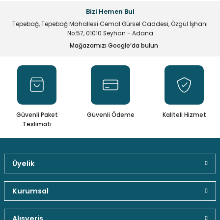
Ürün açıklamasında eksik bilgiler bulunuyor.
Bizi Hemen Bul
Ürün bilgilerinde hatalar bulunuyor.
Tepebağ, Tepebağ Mahallesi Cemal Gürsel Caddesi, Özgül İşhanı
Ürün fiyatı diğer sitelerden daha pahalı.
No:57, 01010 Seyhan - Adana
Mağazamızı Google’da bulun
Bu ürüne benzer farklı alternatifler olmalı.
Gönder
Güvenli Paket
Güvenli Ödeme
Kaliteli Hizmet
Teslimatı
Üyelik
Kurumsal
Alışveriş