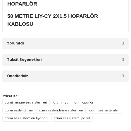
HOPARLÖR
50 METRE LIY-CY 2X1.5 HOPARLÖR
KABLOSU
Yorumlar
Taksit Seçenekleri
Bu ürüne ilk yorumu siz yapın!
Önerileriniz
Yorum Yaz
Bu ürünün fiyat bilgisi, resim, ürün açıklamalarında ve diğer
Etiketler :
konularda yetersiz gördüğünüz noktaları öneri formunu
cami minare ses sistemleri
alüminyum horn hoparlör
kullanarak tarafımıza iletebilirsiniz.
cami seslendirme
cami seslendirme sistemleri
cami ses sistemleri
Görüş ve önerileriniz için teşekkür ederiz.
cami ses sistemleri fiyatları
cami ses sistemi paket
Ürün resmi kalitesiz, bozuk veya görüntülenemiyor.