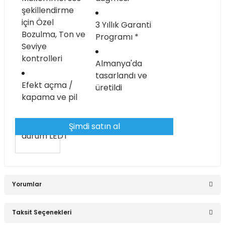
şekillendirme
için Özel
3 Yıllık Garanti
Stokta Yok
Bozulma, Ton ve
Programı *
Seviye
Behringer UP100 Ultra Phase Shıfter
kontrolleri
Almanya'da
tasarlandı ve
Efekt açma /
üretildi
1.300,00 TL
kapama ve pil
Şimdi satın al
Stokta Yok
Behringer UD100 Ultra Distortion - Distortion Pedalı
Yorumlar
1.300,00 TL
Taksit Seçenekleri