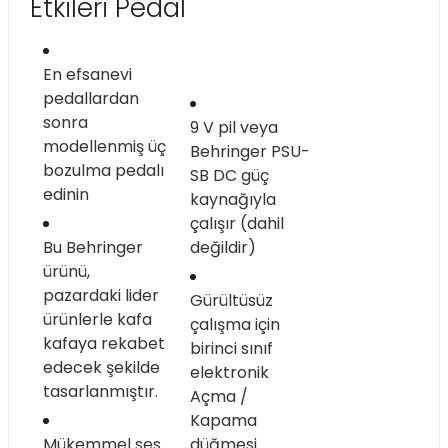
Etkileri Pedal
Stokta Yok
kontrolü için
En efsanevi
durum LED'i
Boss PH-3 Phase Shifter Compact Pedal
pedallardan
sonra
9 V pil veya
modellenmiş üç
Behringer PSU-
bozulma pedalı
8.000,00 TL
SB DC güç
edinin
kaynağıyla
çalışır (dahil
Bu Behringer
değildir)
ürünü,
Stokta Yok
pazardaki lider
Gürültüsüz
ürünlerle kafa
çalışma için
MXR M135 Smart Gate Noise Gate Pedalı
kafaya rekabet
birinci sınıf
edecek şekilde
elektronik
tasarlanmıştır.
Açma /
4.500,00 TL
Kapama
Mükemmel ses
düğmesi