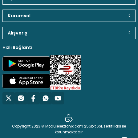
Güvenli Paket Teslimatı
Güvenli Ödeme
Kaliteli Hizmet
Kurumsal
Alışveriş
Gönder
Hediyeli Ürün Seçenekleri
Ücresiz Kargo
Hızlı Bağlantı
Copyright 2023 © Modulelektronik.com 256bit SSL sertifikası ile
korunmaktadır.