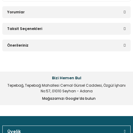
Yorumlar
Taksit Seçenekleri
Bu ürüne ilk yorumu siz yapın!
Önerileriniz
Yorum Yaz
Bu ürünün fiyat bilgisi, resim, ürün açıklamalarında ve diğer
konularda yetersiz gördüğünüz noktaları öneri formunu
kullanarak tarafımıza iletebilirsiniz.
Bizi Hemen Bul
Görüş ve önerileriniz için teşekkür ederiz.
Tepebağ, Tepebağ Mahallesi Cemal Gürsel Caddesi, Özgül İşhanı
No:57, 01010 Seyhan - Adana
Ürün resmi kalitesiz, bozuk veya görüntülenemiyor.
Mağazamızı Google’da bulun
Ürün açıklamasında eksik bilgiler bulunuyor.
Ürün bilgilerinde hatalar bulunuyor.
Ürün fiyatı diğer sitelerden daha pahalı.
Bu ürüne benzer farklı alternatifler olmalı.
Üyelik