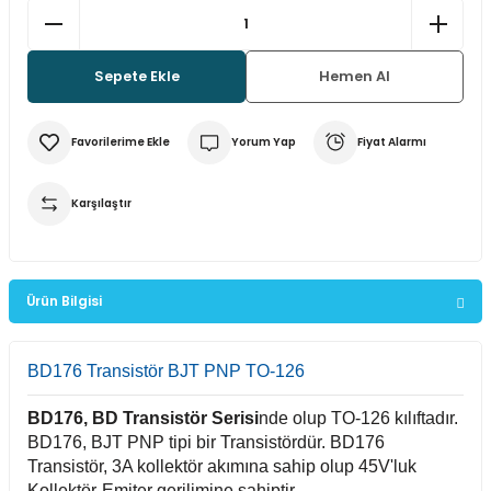
multane Sistemleri
uar & Ekipmanlar
 Çeşitleri
istemleri
itleri
Sepete Ekle
Hemen Al
eri
t Ekranlar
itleri
 Çeşitleri
arlör Stand Çeşitleri
irme ve Programlama Kartları
ri
 ve Kumanda Kabloları
Yorum Yap
Fiyat Alarmı
ları
leri
rı
Karşılaştır
cılar ( Standoff )
 Fan Çeşitleri
 ve Tüm Çevirici Çeşitleri
mir Setleri
l Saatleri & Merkezi Ezan Cihazları
tleri
leri
leri
Ürün Bilgisi
mcileri
eri
BD176 Transistör BJT PNP TO-126
ları
BD176, BD Transistör Serisi
nde olup TO-126 kılıftadır.
BD176,
BJT PNP
tipi bir Transistördür. BD176
Transistör, 3A kollektör akımına sahip olup 45V'luk
Kollektör-Emiter gerilimine sahiptir.