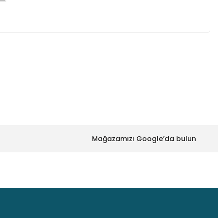
BC546 Transistör NPN TO-92
5,33 TL
za iletebilirsiniz.
2
BC548 Transistör NPN TO-92
Mağazamızı Google’da bulun
5,33 TL