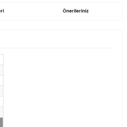
ri
Önerileriniz
2
BC239 Transistör NPN TO-92
5,33 TL
2
BC308 Transistör PNP TO-92
5,33 TL
2
BC338Transistör NPN TO-92
5,33 TL