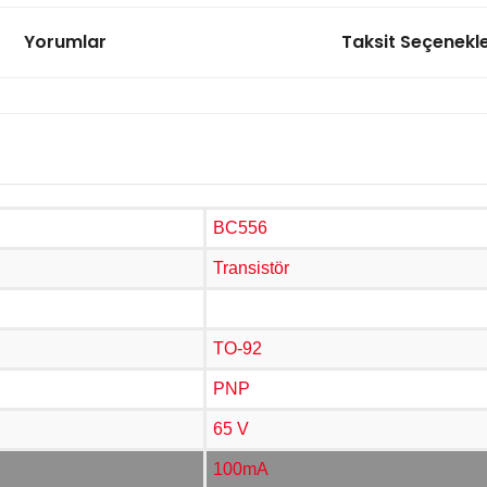
Yorumlar
Taksit Seçenekle
BC238 Transistör NPN TO-9
5,33 TL
BC307 Transistör PNP TO-9
BC556
Transistör
5,33 TL
TO-92
PNP
BC327 Transistör PNP TO-9
65 V
5,33 TL
100mA