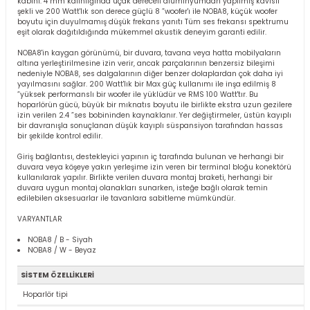
kabini. 4 mm kalınlığında uçak dereceli alüminyumdan yapılmış kavisli
şekli ve 200 Watt'lık son derece güçlü 8 ”woofer'ı ile NOBA8, küçük woofer
boyutu için duyulmamış düşük frekans yanıtı Tüm ses frekansı spektrumu
eşit olarak dağıtıldığında mükemmel akustik deneyim garanti edilir.
NOBA8'in kaygan görünümü, bir duvara, tavana veya hatta mobilyaların
Stokta Yok
altına yerleştirilmesine izin verir, ancak parçalarının benzersiz bileşimi
nedeniyle NOBA8, ses dalgalarının diğer benzer dolaplardan çok daha iyi
yayılmasını sağlar. 200 Watt'lık bir Max güç kullanımı ile inşa edilmiş 8
”yüksek performanslı bir woofer ile yüklüdür ve RMS 100 Watt'tır. Bu
Audac ATEO2 2'' İnç 10-20 Watt 8 Ohm Sütun Hoparlör
hoparlörün gücü, büyük bir mıknatıs boyutu ile birlikte ekstra uzun gezilere
izin verilen 2.4 ”ses bobininden kaynaklanır. Yer değiştirmeler, üstün kayıplı
bir davranışla sonuçlanan düşük kayıplı süspansiyon tarafından hassas
bir şekilde kontrol edilir.
0,00 TL
Giriş bağlantısı, destekleyici yapının iç tarafında bulunan ve herhangi bir
duvara veya köşeye yakın yerleşime izin veren bir terminal bloğu konektörü
kullanılarak yapılır. Birlikte verilen duvara montaj braketi, herhangi bir
duvara uygun montaj olanakları sunarken, isteğe bağlı olarak temin
edilebilen aksesuarlar ile tavanlara sabitleme mümkündür.
Stokta Yok
VARYANTLAR
NOBA8 / B - Siyah
NOBA8 / W - Beyaz
Audac ATEO2D 2'' İnç 10-20 Watt 16 Ohm Sütun Hoparlör
SİSTEM ÖZELLİKLERİ
Hoparlör tipi