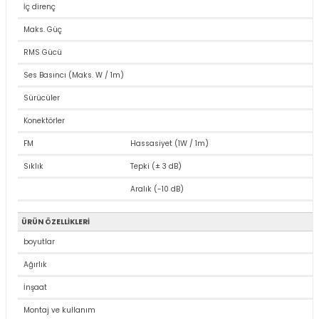
0,00 TL
İç direnç
Maks. Güç
RMS Gücü
Stokta Yok
Ses Basıncı (Maks. W / 1m)
Sürücüler
Audac ATEO4MK2 4'' İnç 24 / 12 / 6 / 3 W 8 Ohm 100 V Hat Trafolu Sütun 
Konektörler
FM
Hassasiyet (1W / 1m)
0,00 TL
Sıklık
Tepki (± 3 dB)
Aralık (-10 dB)
ÜRÜN ÖZELLİKLERİ
Stokta Yok
boyutlar
Ağırlık
Audac ATEO4D 4'' İnç 35-70 W 16 Ohm Sütun Hoparlör
İnşaat
Montaj ve kullanım