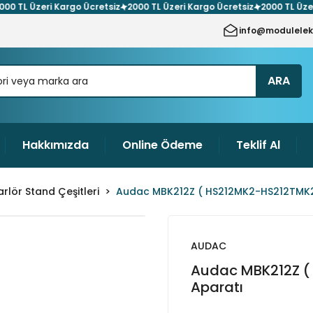
TL Üzeri Kargo Ücretsiz
2000 TL Üzeri Kargo Ücretsiz
2000 TL Üzeri K
info@modulelek
ARA
Hakkımızda
Online Ödeme
Teklif Al
rlör Stand Çeşitleri
Audac MBK212Z ( HS212MK2-HS212TMK2 
AUDAC
Audac MBK212Z (
Aparatı