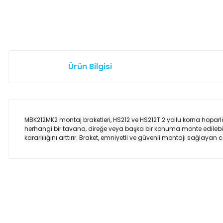
Ürün Bilgisi
MBK212MK2 montaj braketleri, HS212 ve HS212T 2 yollu korna hoparlö
herhangi bir tavana, direğe veya başka bir konuma monte edilebil
kararlılığını arttırır.
Braket, emniyetli ve güvenli montajı sağlayan cıva
Bu ürünün fiyat bilgisi, resim, ürün açıklamalarında ve diğer k
Görüş ve önerileriniz için teşekkür ederiz.