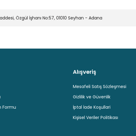
Audac HS212MK2 2-Yollu 12''
Yorum Yaz
desi, Özgül İşhanı No:57, 01010 Seyhan - Adana
0
Audac HS212TMK2 2-Yollu 12'
Alışveriş
Kaliteli Hizmet
Hediyeli Ürün Seçenekleri
Ücresiz K
Gönder
Mesafeli Satış Sözleşmesi
u
Gizlilik ve Güvenlik
Audac MBK208Z ( HS208MK2-
im Formu
İptal İade Koşullari
Kişisel Veriler Politikası
0,00