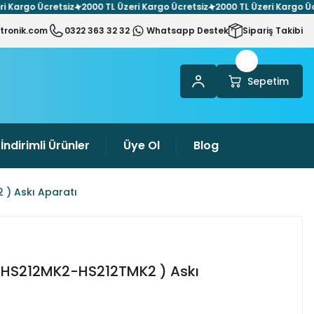
argo Ücretsiz
2000 TL Üzeri Kargo Ücretsiz
2000 TL Üzeri Kargo Ücret
tronik.com
0322 363 32 32
Whatsapp Destek
Sipariş Takibi
Sepetim
İndirimli Ürünler
Üye Ol
Blog
) Askı Aparatı
 HS212MK2-HS212TMK2 ) Askı