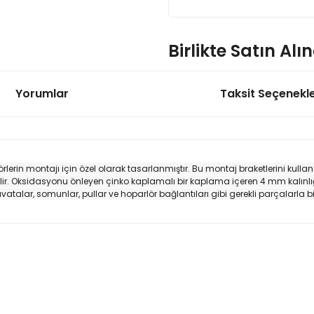
Birlikte Satın Alı
Yorumlar
Taksit Seçenekle
Audac HS208MK2 2-Yollu 8'' 
0
rlerin montajı için özel olarak tasarlanmıştır.
Bu montaj braketlerini kullan
ir.
Oksidasyonu önleyen çinko kaplamalı bir kaplama içeren 4 mm kalınlığınd
talar, somunlar, pullar ve hoparlör bağlantıları gibi gerekli parçalarla birl
Audac HS208TMK2 2-Yollu 8'' 
onularda yetersiz gördüğünüz noktaları öneri formunu kullanarak tarafımı
Bu ürüne ilk yorumu siz yapın!