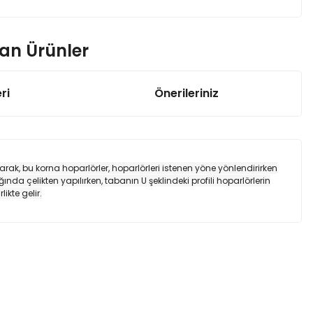
nan Ürünler
ri
Önerileriniz
İnç 150-300 W IP54, Horn Hoparlör
,00 TL
arak, bu korna hoparlörler, hoparlörleri istenen yöne yönlendirirken
a çelikten yapılırken, tabanın U şeklindeki profili hoparlörlerin
ikte gelir.
İnç 120 / 60 / 30 W 100 V Hat Trafolu IP65, Horn Hoparlör
0,00 TL
za iletebilirsiniz.