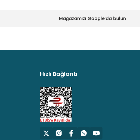
 İnç 350-700 W IP54, Horn Hoparlör
Mağazamızı Google’da bulun
,00 TL
' İnç 240 / 120 / 60 W 8 Ohm 100 V Hat Trafolu IP65, Horn Hoparlö
Hızlı Bağlantı
0,00 TL
argo
HS208TMK2 ) Askı Aparatı
 TL