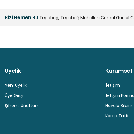
Ürün resmi kalitesiz, bozuk veya görüntülenemiyor.
Ürün açıklamasında eksik bilgiler bulunuyor.
Bizi Hemen Bul
Tepebağ, Tepebağ Mahallesi Cemal Gürsel Cad
Ürün bilgilerinde hatalar bulunuyor.
Ürün fiyatı diğer sitelerden daha pahalı.
Bu ürüne benzer farklı alternatifler olmalı.
Üyelik
Kurumsal
Güvenli Paket Teslimatı
Güvenli Ödeme
Yeni Üyelik
İletişim
Üye Girişi
İletişim Form
Şifremi Unuttum
Havale Bildir
Kargo Takibi