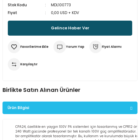
Stok Kodu
MDL100773
multane Sistemleri
uar & Ekipmanlar
 Çeşitleri
istemleri
itleri
Fiyat
0,00 USD + KDV
eri
t Ekranlar
itleri
 Çeşitleri
Gelince Haber Ver
arlör Stand Çeşitleri
irme ve Programlama Kartları
ri
 ve Kumanda Kabloları
Yorum Yap
Fiyat Alarmı
ları
leri
rı
Karşılaştır
cılar ( Standoff )
 Fan Çeşitleri
 ve Tüm Çevirici Çeşitleri
mir Setleri
l Saatleri & Merkezi Ezan Cihazları
tleri
leri
leri
Birlikte Satın Alınan Ürünler
mcileri
eri
Audac PMQ240 4X240 Watt 100 V Hat Trafolu Dijital Power Amplifikatör
Ürün Bilgisi
ları
CPA24, özellikle en yaygın 100V PA sistemleri için tasarlanmış ve CPR12 ön 
0,00 TL
240 Watt gücünde profesyonel bir tek kanallı 100V güç amplifikatörüdür. S
bir amplifikatör olarak tasarlanmıştır. Bu, kullanım ve kurulumda büyük k