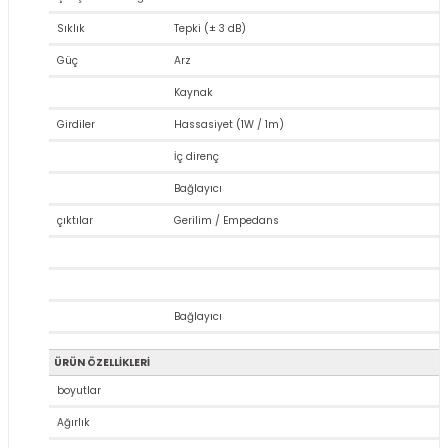
Sıklık
Tepki (± 3 dB)
Güç
Arz
Stokta Yok
Kaynak
Audac EPA104 4X100 Watt 4 Ohm D Class Power Amplifikatör
Girdiler
Hassasiyet (1W / 1m)
İç direnç
Bağlayıcı
0,00 TL
çıktılar
Gerilim / Empedans
Stokta Yok
Bağlayıcı
Audac EPA152 2X150 Watt 4 Ohm D Class Power Amplifikatör
ÜRÜN ÖZELLİKLERİ
boyutlar
Ağırlık
0,00 TL