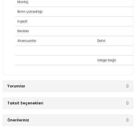
Montaj
Birim yüksekliği
İnşaat
Stokta Yok
Renkler
Audac EPA252 2X250 Watt 4 Ohm D Class Power Amplifikatör
Aksesuarlar
Dahil
İsteğe bağlı
0,00 TL
Yorumlar
Stokta Yok
Taksit Seçenekleri
Audac EPA254 4X250 Watt 4 Ohm D Class Power Amplifikatör
Bu ürüne ilk yorumu siz yapın!
Önerileriniz
0,00 TL
Yorum Yaz