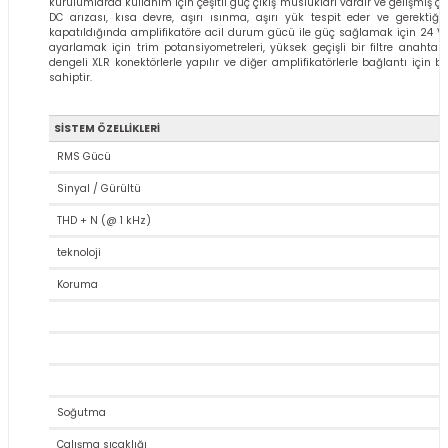
kurulumlarda kullanım için çeşitli güç çıkış muslukları vardır ve gelişmiş ç
DC arızası, kısa devre, aşırı ısınma, aşırı yük tespit eder ve gerektiği
kapatıldığında amplifikatöre acil durum gücü ile güç sağlamak için 24 V D
ayarlamak için trim potansiyometreleri, yüksek geçişli bir filtre anahtar
Stokta Yok
dengeli XLR konektörlerle yapılır ve diğer amplifikatörlerle bağlantı için bi
sahiptir.
Audac PMQ480 4X480 Watt 100 V Hat Trafolu Dijital Power Amplifikatör
SİSTEM ÖZELLİKLERİ
RMS Gücü
Sinyal / Gürültü
0,00 TL
THD + N (@ 1 kHz)
teknoloji
Koruma
Stokta Yok
Audac PMQ600 4X600 Watt 100 V Hat Trafolu Dijital Power Amplifikatör
Soğutma
0,00 TL
Çalışma sıcaklığı