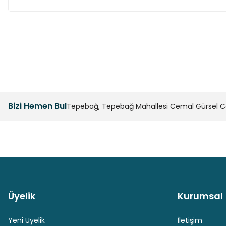
Bu ürünün fiyat bilgisi, resim, ürün açıklamalarında ve diğer k
Görüş ve önerileriniz için teşekkür ederiz.
Ürün resmi kalitesiz, bozuk veya görüntülenemiyor.
Ürün açıklamasında eksik bilgiler bulunuyor.
Bizi Hemen Bul
Tepebağ, Tepebağ Mahallesi Cemal Gürsel Cad
Ürün bilgilerinde hatalar bulunuyor.
Ürün fiyatı diğer sitelerden daha pahalı.
Bu ürüne benzer farklı alternatifler olmalı.
Üyelik
Kurumsal
Güvenli Paket Teslimatı
Güvenli Ödeme
Yeni Üyelik
İletişim