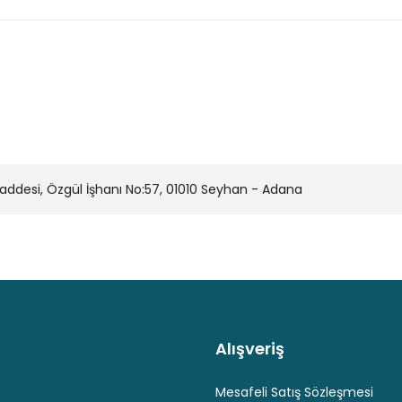
onularda yetersiz gördüğünüz noktaları öneri formunu kullanarak tarafımı
Bu ürüne ilk yorumu siz yapın!
Yorum Yaz
desi, Özgül İşhanı No:57, 01010 Seyhan - Adana
Alışveriş
Kaliteli Hizmet
Hediyeli Ürün Seçenekleri
Ücresiz K
Gönder
Mesafeli Satış Sözleşmesi