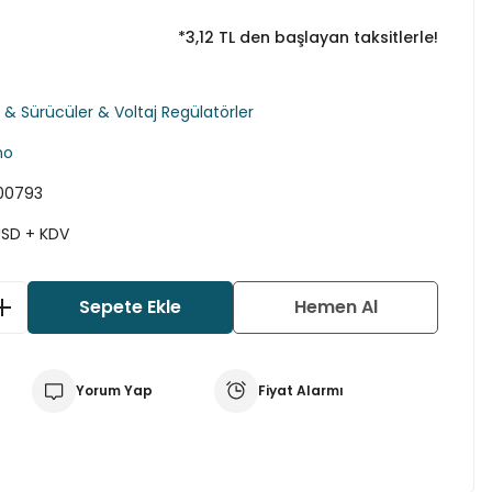
*3,12 TL den başlayan taksitlerle!
 & Sürücüler & Voltaj Regülatörler
no
00793
USD + KDV
Sepete Ekle
Hemen Al
Yorum Yap
Fiyat Alarmı