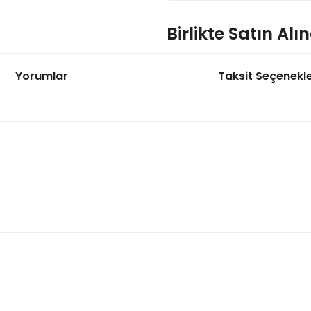
Birlikte Satın Alı
Yorumlar
Taksit Seçenekle
L9110 Sürücülü Motor ve Fa
157,29 TL
120x120x25mm 12Volt DC 0,
238,31 TL
onularda yetersiz gördüğünüz noktaları öneri formunu kullanarak tarafımı
Bu ürüne ilk yorumu siz yapın!