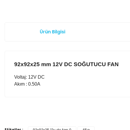
Ürün Bilgisi
92x92x25 mm 12V DC SOĞUTUCU FAN
Voltaj: 12V DC
Akım : 0.50A
Bu ürünün fiyat bilgisi, resim, ürün açıklamalarında ve diğer k
Görüş ve önerileriniz için teşekkür ederiz.
Etiketler :
92x92x25 12v dc fan 0
45a