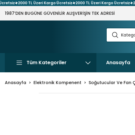
tsiz
2000 TL Üzeri Kargo Ücretsiz
2000 TL Üzeri Kargo Ücretsiz
2000
1987’DEN BUGÜNE GÜVENİLİR ALIŞVERİŞİN TEK ADRESİ
Tüm Kategoriler
Anasayfa
Anasayfa
Elektronik Kompenent
Soğutucular Ve Fan Çe