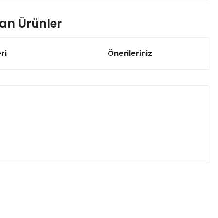
nan Ürünler
ri
Önerileriniz
n Modülü
Tidar 120x120x38 mm 220v Ac Kare Fan
262,14 TL
50Amper Fan
120x120x25mm 24V DC 0,50Amper Fan
285,98 TL
za iletebilirsiniz.