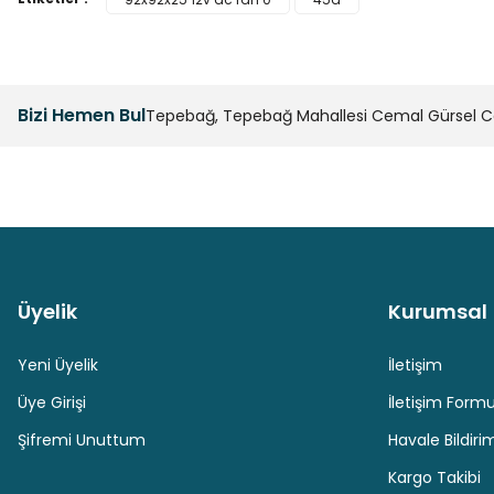
Ürün resmi kalitesiz, bozuk veya görüntülenemiyor.
Ürün açıklamasında eksik bilgiler bulunuyor.
Ürün bilgilerinde hatalar bulunuyor.
Bizi Hemen Bul
Tepebağ, Tepebağ Mahallesi Cemal Gürsel Cad
Ürün fiyatı diğer sitelerden daha pahalı.
Bu ürüne benzer farklı alternatifler olmalı.
Üyelik
Kurumsal
Güvenli Paket Teslimatı
Güvenli Ödeme
Yeni Üyelik
İletişim
Üye Girişi
İletişim Form
Şifremi Unuttum
Havale Bildir
Kargo Takibi