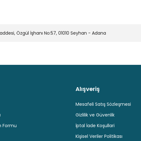
Yorum Yaz
desi, Özgül İşhanı No:57, 01010 Seyhan - Adana
Gönder
Alışveriş
Kaliteli Hizmet
Hediyeli Ürün Seçenekleri
Ücresiz K
Mesafeli Satış Sözleşmesi
u
Gizlilik ve Güvenlik
im Formu
İptal İade Koşullari
Kişisel Veriler Politikası