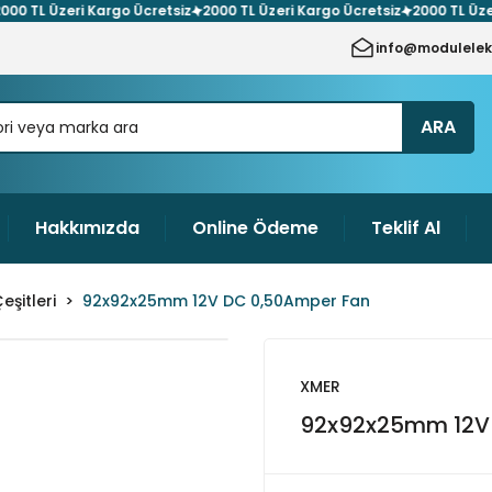
 TL Üzeri Kargo Ücretsiz
2000 TL Üzeri Kargo Ücretsiz
2000 TL Üzeri K
info@modulelek
ARA
Hakkımızda
Online Ödeme
Teklif Al
şitleri
92x92x25mm 12V DC 0,50Amper Fan
XMER
92x92x25mm 12V