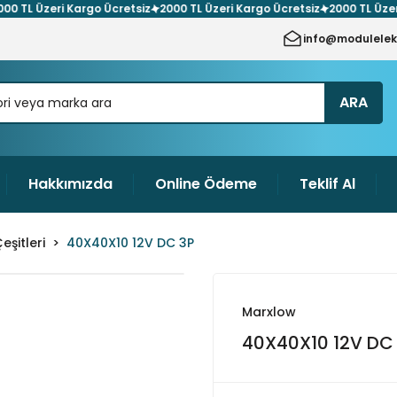
 TL Üzeri Kargo Ücretsiz
2000 TL Üzeri Kargo Ücretsiz
2000 TL Üzeri 
info@modulelek
ARA
Hakkımızda
Online Ödeme
Teklif Al
şitleri
40X40X10 12V DC 3P
Marxlow
40X40X10 12V DC