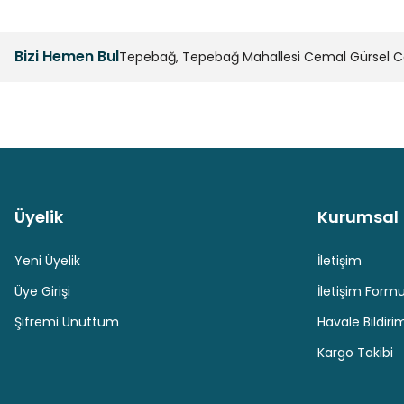
Ürün resmi kalitesiz, bozuk veya görüntülenemiyor.
Ürün açıklamasında eksik bilgiler bulunuyor.
Bizi Hemen Bul
Tepebağ, Tepebağ Mahallesi Cemal Gürsel Cad
Ürün bilgilerinde hatalar bulunuyor.
Ürün fiyatı diğer sitelerden daha pahalı.
Bu ürüne benzer farklı alternatifler olmalı.
Üyelik
Kurumsal
Güvenli Paket Teslimatı
Güvenli Ödeme
Yeni Üyelik
İletişim
Üye Girişi
İletişim Form
Şifremi Unuttum
Havale Bildir
Kargo Takibi