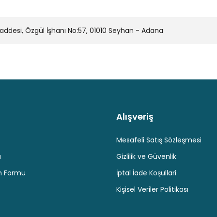
Yorum Yaz
desi, Özgül İşhanı No:57, 01010 Seyhan - Adana
Alışveriş
Kaliteli Hizmet
Hediyeli Ürün Seçenekleri
Ücresiz K
Gönder
Mesafeli Satış Sözleşmesi
u
Gizlilik ve Güvenlik
im Formu
İptal İade Koşullari
Kişisel Veriler Politikası