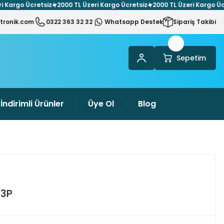
Kargo Ücretsiz
2000 TL Üzeri Kargo Ücretsiz
2000 TL Üzeri Kargo Ücre
tronik.com
0322 363 32 32
Whatsapp Destek
Sipariş Takibi
Sepetim
İndirimli Ürünler
Üye Ol
Blog
 3P