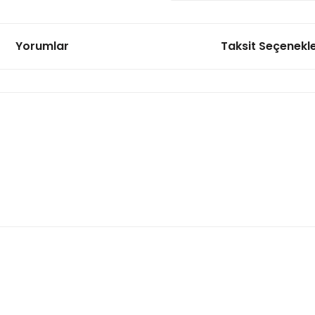
Yorumlar
Taksit Seçenekle
onularda yetersiz gördüğünüz noktaları öneri formunu kullanarak tarafımı
Bu ürüne ilk yorumu siz yapın!