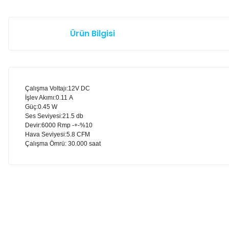
Ürün Bilgisi
Çalışma Voltajı:12V DC
İşlev Akımı:0.11 A
Güç:0.45 W
Ses Seviyesi:21.5 db
Devir:6000 Rmp -+-%10
Hava Seviyesi:5.8 CFM
Çalışma Ömrü: 30.000 saat
Bu ürünün fiyat bilgisi, resim, ürün açıklamalarında ve diğer k
Görüş ve önerileriniz için teşekkür ederiz.