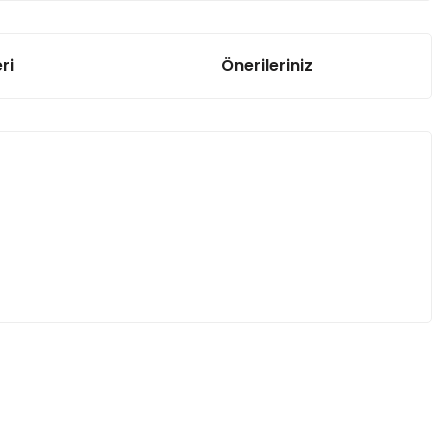
ri
Önerileriniz
za iletebilirsiniz.