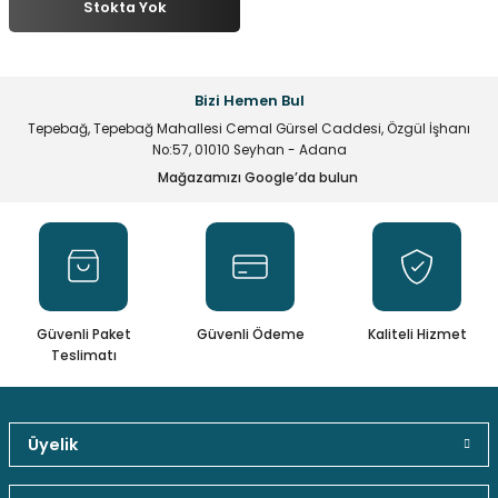
Stokta Yok
multane Sistemleri
uar & Ekipmanlar
 Çeşitleri
istemleri
itleri
eri
t Ekranlar
itleri
 Çeşitleri
Bizi Hemen Bul
Tepebağ, Tepebağ Mahallesi Cemal Gürsel Caddesi, Özgül İşhanı
arlör Stand Çeşitleri
irme ve Programlama Kartları
ri
 ve Kumanda Kabloları
No:57, 01010 Seyhan - Adana
Mağazamızı Google’da bulun
ları
leri
rı
cılar ( Standoff )
 Fan Çeşitleri
 ve Tüm Çevirici Çeşitleri
mir Setleri
l Saatleri & Merkezi Ezan Cihazları
tleri
leri
leri
Güvenli Paket
Güvenli Ödeme
Kaliteli Hizmet
mcileri
eri
Teslimatı
ları
Üyelik