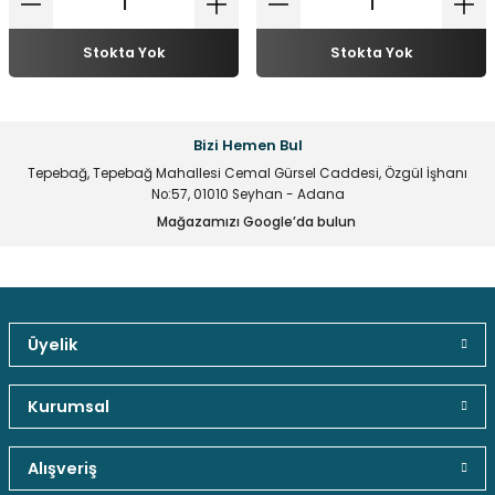
Stokta Yok
Stokta Yok
Bizi Hemen Bul
Tepebağ, Tepebağ Mahallesi Cemal Gürsel Caddesi, Özgül İşhanı
No:57, 01010 Seyhan - Adana
Mağazamızı Google’da bulun
Üyelik
Güvenli Paket Teslimatı
Güvenli Ödeme
Kaliteli Hizmet
Kurumsal
Alışveriş