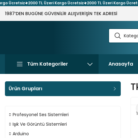
Ücretsiz
2000 TL Üzeri Kargo Ücretsiz
2000 TL Üzeri Kargo Ücretsiz
2
1987’DEN BUGÜNE GÜVENİLİR ALIŞVERİŞİN TEK ADRESİ
Tüm Kategoriler
Anasayfa
T
Ürün Grupları
T
Profesyonel Ses Sistemleri
Işık Ve Görüntü Sistemleri
Arduino