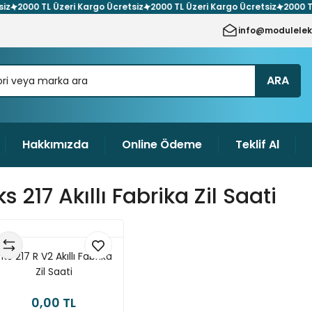
000 TL Üzeri Kargo Ücretsiz
2000 TL Üzeri Kargo Ücretsiz
2000 TL Üze
info@modulelek
ARA
Hakkımızda
Online Ödeme
Teklif Al
ks 217 Akıllı Fabrika Zil Saati
KS 217 R V2 Akıllı Fabrika
Zil Saati
0,00 TL