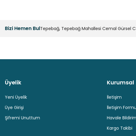
Bizi Hemen Bul
Tepebağ, Tepebağ Mahallesi Cemal Gürsel Cad
Üyelik
Kurumsal
Güvenli Paket Teslimatı
Güvenli Ödeme
Yeni Üyelik
İletişim
Üye Girişi
İletişim Form
Şifremi Unuttum
Havale Bildir
Kargo Takibi