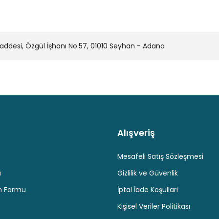
desi, Özgül İşhanı No:57, 01010 Seyhan - Adana
Alışveriş
Kaliteli Hizmet
Hediyeli Ürün Seçenekleri
Ücresiz K
Mesafeli Satış Sözleşmesi
u
Gizlilik ve Güvenlik
im Formu
İptal İade Koşullari
Kişisel Veriler Politikası