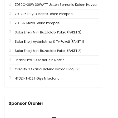
ZD30C-30W 30WATT Üstten Somunlu Kalem Havya
ZD-205 Büyük Plastik Lehim Pompası
ZD-192 Metal Lehim Pompası
Solar Enerji Mini Buzdolabı Paketi (PAKET 3)
Solar Enerji Aydınlatma & Tv Paketi (PAKET 1)
Solar Enerji Mini Buzdolabı Paketi (PAKET 2)
Ender 3 Pro 3D Yazıcı İçin Nozzle
Creality 3D Yazıcı Hotend Isıtma Bloğu V6
HTDZ HT-DZ II Gişe Mikrofonu
Sponsor Ürünler