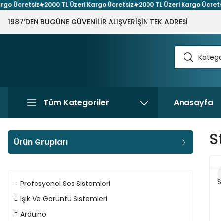
cretsiz
2000 TL Üzeri Kargo Ücretsiz
2000 TL Üzeri Kargo Ücretsiz
2
1987’DEN BUGÜNE GÜVENİLİR ALIŞVERİŞİN TEK ADRESİ
Tüm Kategoriler
Anasayfa
S
Ürün Grupları
S
Profesyonel Ses Sistemleri
Işık Ve Görüntü Sistemleri
Arduino