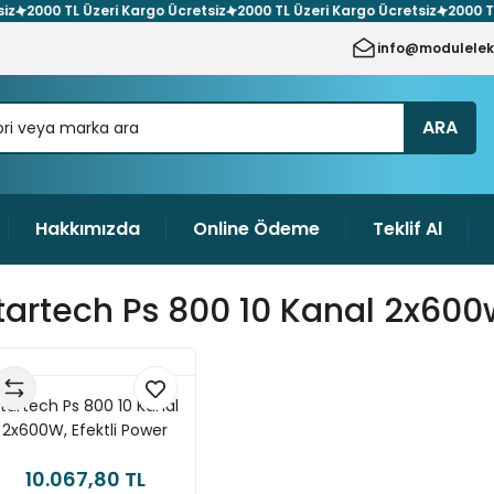
000 TL Üzeri Kargo Ücretsiz
2000 TL Üzeri Kargo Ücretsiz
2000 TL Üze
info@modulelek
ARA
Hakkımızda
Online Ödeme
Teklif Al
tartech Ps 800 10 Kanal 2x600
tartech Ps 800 10 Kanal
2x600W, Efektli Power
Mikser
10.067,80 TL