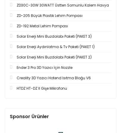
ZD30C-30W 30WATT Üstten Somunlu Kalem Havya
ZD-205 Büyük Plastik Lehim Pompası
ZD-192 Metal Lehim Pompası
Solar Enerji Mini Buzdolabı Paketi (PAKET 3)
Solar Enerji Aydınlatma & Tv Paketi (PAKET 1)
Solar Enerji Mini Buzdolabı Paketi (PAKET 2)
Ender 3 Pro 3D Yazıcı İçin Nozzle
Creality 3D Yazıcı Hotend Isıtma Bloğu V6
HTDZ HT-DZ II Gişe Mikrofonu
Sponsor Ürünler