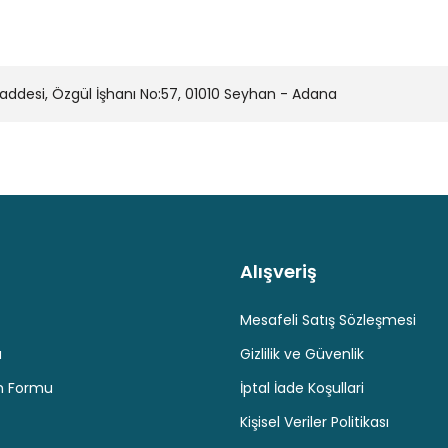
desi, Özgül İşhanı No:57, 01010 Seyhan - Adana
Alışveriş
Kaliteli Hizmet
Hediyeli Ürün Seçenekleri
Ücresiz K
Mesafeli Satış Sözleşmesi
u
Gizlilik ve Güvenlik
im Formu
İptal İade Koşullari
Kişisel Veriler Politikası