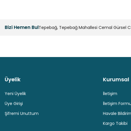
Bizi Hemen Bul
Tepebağ, Tepebağ Mahallesi Cemal Gürsel Cad
Üyelik
Kurumsal
Güvenli Paket Teslimatı
Güvenli Ödeme
Yeni Üyelik
İletişim
Üye Girişi
İletişim Form
Şifremi Unuttum
Havale Bildir
Kargo Takibi