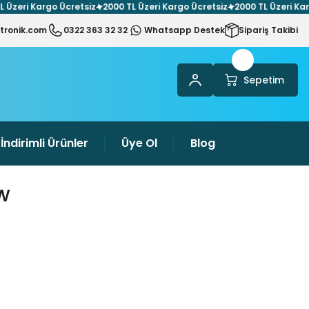
ri Kargo Ücretsiz
2000 TL Üzeri Kargo Ücretsiz
2000 TL Üzeri Kargo Üc
tronik.com
0322 363 32 32
Whatsapp Destek
Sipariş Takibi
Sepetim
İndirimli Ürünler
Üye Ol
Blog
w